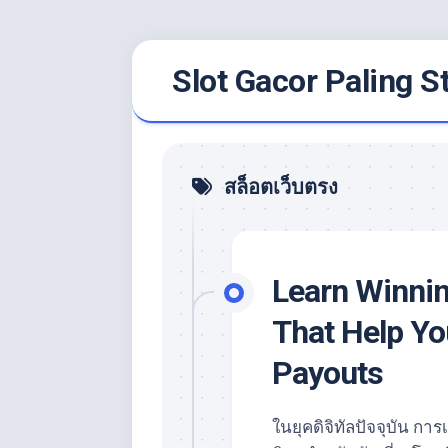
Skip
Slot Gacor Paling 
to
content
สล็อตเว็บตรง
Learn Winnin
That Help Yo
Payouts
ในยุคดิจิทัลปัจจุบัน 