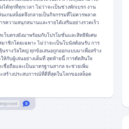
งได้ทุกที่ทุกเวลา ไม่ว่าจะเป็นช่วงพักเบรก งาน
รเล่นเกมสล็อตจึงกลายเป็นกิจกรรมที่ไม่ควรพลาด
งการความสนุกสนานและรายได้เสริมอย่างรวดเร็ว
ตเว็บตรงยังมาพร้อมกับโปรโมชั่นและสิทธิพิเศษ
อสมาชิกโดยเฉพาะ ไม่ว่าจะเป็นโบนัสต้อนรับ การ
ลุ้นรางวัลใหญ่ ทุกข้อเสนอถูกออกแบบมาเพื่อสร้าง
กับผู้เล่นอย่างเต็มที่ สุดท้ายนี้ การตัดสินใจ
น่าเชื่อถือและเป็นมาตรฐานสากล จะช่วยเพิ่ม
ร้างประสบการณ์ที่ดีที่สุดในโลกของสล็อต
tegorized
0