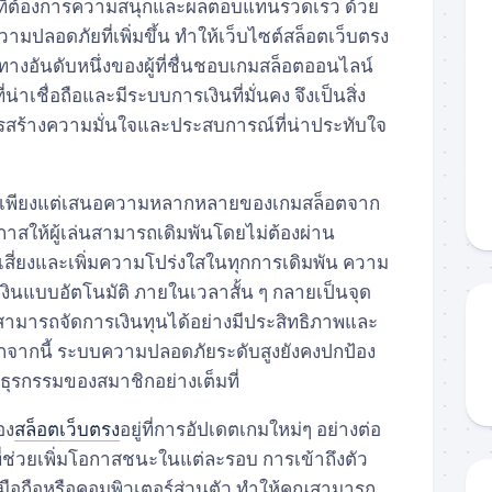
คที่ต้องการความสนุกและผลตอบแทนรวดเร็ว ด้วย
ลอดภัยที่เพิ่มขึ้น ทำให้เว็บไซต์สล็อตเว็บตรง
งอันดับหนึ่งของผู้ที่ชื่นชอบเกมสล็อตออนไลน์
่าเชื่อถือและมีระบบการเงินที่มั่นคง จึงเป็นสิ่ง
ารสร้างความมั่นใจและประสบการณ์ที่น่าประทับใจ
ไม่เพียงแต่เสนอความหลากหลายของเกมสล็อตจาก
กาสให้ผู้เล่นสามารถเดิมพันโดยไม่ต้องผ่าน
มเสี่ยงและเพิ่มความโปร่งใสในทุกการเดิมพัน ความ
นแบบอัตโนมัติ ภายในเวลาสั้น ๆ กลายเป็นจุด
การสามารถจัดการเงินทุนได้อย่างมีประสิทธิภาพและ
จากนี้ ระบบความปลอดภัยระดับสูงยังคงปกป้อง
ธุรกรรมของสมาชิกอย่างเต็มที่
อง
สล็อตเว็บตรง
อยู่ที่การอัปเดตเกมใหม่ๆ อย่างต่อ
ษที่ช่วยเพิ่มโอกาสชนะในแต่ละรอบ การเข้าถึงตัว
มือถือหรือคอมพิวเตอร์ส่วนตัว ทำให้คุณสามารถ