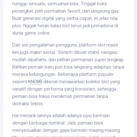
nunggu sesuatu, semuanya bisa. Tinggal buka
perangkat, pilih permainan favorit, dan langsung gas.
Buat generasi digital yang serba cepat, ini jelas nilai
plus. Nggak heran kalau slot terus jadi primadona di
dunia game online.
Dari sisi pengalaman pengguna, platform slot masa
kini juga makin serius. Sistem dibuat stabil, navigasi
mudah dipahami, dan pilihan permainan super lengkap.
Bahkan pemain baru pun bisa langsung adaptasi tanpa
merasa kebingungan. Beberapa platform populer
seperti
KNO89
dikenal menawarkan koleksi slot yang
variatif dengan performa yang konsisten, sehingga
pemain bisa fokus menikmati permainan tanpa
distraksi teknis.
Hal menarik lainnya adalah adanya opsi bermain
dengan berbagai nominal. Jadi, pemain bisa
menyesuaikan dengan gaya bermain masing-masing.