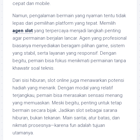
cepat dan mobile.
Namun, pengalaman bermain yang nyaman tentu tidak
lepas dari pemilihan platform yang tepat. Memilih
agen slot
yang terpercaya menjadi langkah penting
agar permainan berjalan lancar. Agen yang profesional
biasanya menyediakan beragam pilihan game, sistem
yang stabil, serta layanan yang responsif. Dengan
begitu, pemain bisa fokus menikmati permainan tanpa
khawatir soal teknis.
Dari sisi hiburan, slot online juga menawarkan potensi
hadiah yang menarik. Dengan modal yang relatif
terjangkau, pemain bisa merasakan sensasi menang
yang memuaskan. Meski begitu, penting untuk tetap
bermain secara bijak. Jadikan slot sebagai sarana
hiburan, bukan tekanan. Main santai, atur batas, dan
nikmati prosesnya—karena fun adalah tujuan
utamanya.