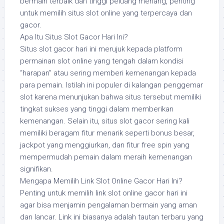
bermain terbaik dan tinggi peluang menang, penting
untuk memilih situs slot online yang terpercaya dan
gacor.
Apa Itu Situs Slot Gacor Hari Ini?
Situs slot gacor hari ini merujuk kepada platform
permainan slot online yang tengah dalam kondisi
“harapan” atau sering memberi kemenangan kepada
para pemain. Istilah ini populer di kalangan penggemar
slot karena menunjukan bahwa situs tersebut memiliki
tingkat sukses yang tinggi dalam memberikan
kemenangan. Selain itu, situs slot gacor sering kali
memiliki beragam fitur menarik seperti bonus besar,
jackpot yang menggiurkan, dan fitur free spin yang
mempermudah pemain dalam meraih kemenangan
signifikan.
Mengapa Memilih Link Slot Online Gacor Hari Ini?
Penting untuk memilih link slot online gacor hari ini
agar bisa menjamin pengalaman bermain yang aman
dan lancar. Link ini biasanya adalah tautan terbaru yang