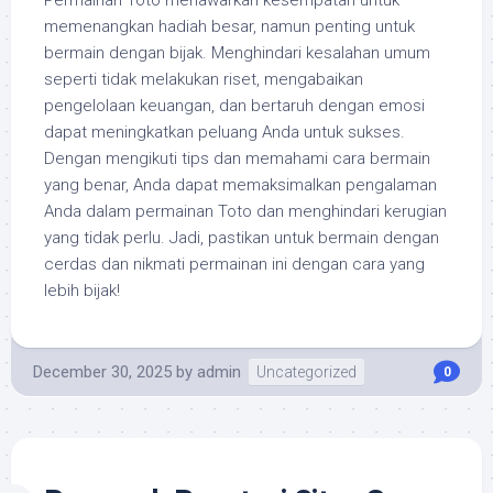
Permainan Toto menawarkan kesempatan untuk
memenangkan hadiah besar, namun penting untuk
bermain dengan bijak. Menghindari kesalahan umum
seperti tidak melakukan riset, mengabaikan
pengelolaan keuangan, dan bertaruh dengan emosi
dapat meningkatkan peluang Anda untuk sukses.
Dengan mengikuti tips dan memahami cara bermain
yang benar, Anda dapat memaksimalkan pengalaman
Anda dalam permainan Toto dan menghindari kerugian
yang tidak perlu. Jadi, pastikan untuk bermain dengan
cerdas dan nikmati permainan ini dengan cara yang
lebih bijak!
December 30, 2025
by
admin
Uncategorized
0