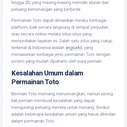
hingga 2D, yang masing-masing memiliki aturan dan
peluang kemenangan yang berbeda.
Permainan Toto dapat dimainkan melalui berbagai
platform, baik secara langsung di tempat perjudian
atau secara online melalui situs-situs yang
menyediakan layanan ini. Salah satu situs yang cukup
terkenal di Indonesia adalah
angsa4d
, yang
menawarkan berbagai jenis permainan Toto dengan
sistem yang mudah dipahami oleh para pemain.
Kesalahan Umum dalam
Permainan Toto
Bermain Toto memang menyenangkan, namun sering
kali pemain membuat kesalahan yang dapat
mengurangi peluang mereka untuk menang. Berikut
adalah beberapa kesalahan umum yang harus dihindari
dalam permainan Toto: