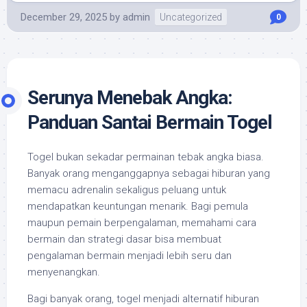
December 29, 2025
by
admin
Uncategorized
0
Serunya Menebak Angka:
Panduan Santai Bermain Togel
Togel bukan sekadar permainan tebak angka biasa.
Banyak orang menganggapnya sebagai hiburan yang
memacu adrenalin sekaligus peluang untuk
mendapatkan keuntungan menarik. Bagi pemula
maupun pemain berpengalaman, memahami cara
bermain dan strategi dasar bisa membuat
pengalaman bermain menjadi lebih seru dan
menyenangkan.
Bagi banyak orang, togel menjadi alternatif hiburan