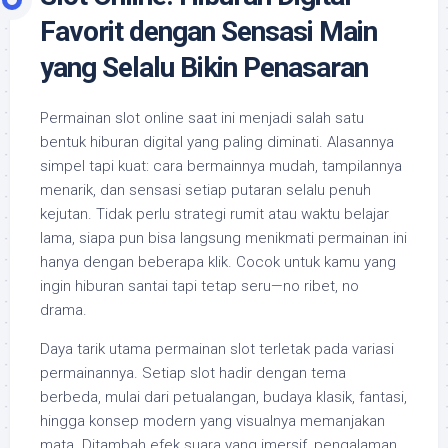
Favorit dengan Sensasi Main
yang Selalu Bikin Penasaran
Permainan slot online saat ini menjadi salah satu
bentuk hiburan digital yang paling diminati. Alasannya
simpel tapi kuat: cara bermainnya mudah, tampilannya
menarik, dan sensasi setiap putaran selalu penuh
kejutan. Tidak perlu strategi rumit atau waktu belajar
lama, siapa pun bisa langsung menikmati permainan ini
hanya dengan beberapa klik. Cocok untuk kamu yang
ingin hiburan santai tapi tetap seru—no ribet, no
drama.
Daya tarik utama permainan slot terletak pada variasi
permainannya. Setiap slot hadir dengan tema
berbeda, mulai dari petualangan, budaya klasik, fantasi,
hingga konsep modern yang visualnya memanjakan
mata. Ditambah efek suara yang imersif, pengalaman