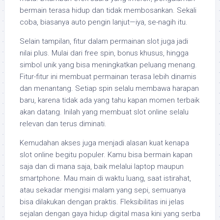
bermain terasa hidup dan tidak membosankan. Sekali
coba, biasanya auto pengin lanjut—iya, se-nagih itu.
Selain tampilan, fitur dalam permainan slot juga jadi
nilai plus. Mulai dari free spin, bonus khusus, hingga
simbol unik yang bisa meningkatkan peluang menang.
Fitur-fitur ini membuat permainan terasa lebih dinamis
dan menantang. Setiap spin selalu membawa harapan
baru, karena tidak ada yang tahu kapan momen terbaik
akan datang. Inilah yang membuat slot online selalu
relevan dan terus diminati.
Kemudahan akses juga menjadi alasan kuat kenapa
slot online begitu populer. Kamu bisa bermain kapan
saja dan di mana saja, baik melalui laptop maupun
smartphone. Mau main di waktu luang, saat istirahat,
atau sekadar mengisi malam yang sepi, semuanya
bisa dilakukan dengan praktis. Fleksibilitas ini jelas
sejalan dengan gaya hidup digital masa kini yang serba