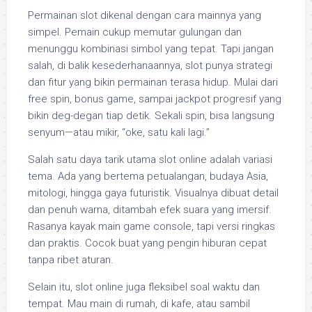
Permainan slot dikenal dengan cara mainnya yang
simpel. Pemain cukup memutar gulungan dan
menunggu kombinasi simbol yang tepat. Tapi jangan
salah, di balik kesederhanaannya, slot punya strategi
dan fitur yang bikin permainan terasa hidup. Mulai dari
free spin, bonus game, sampai jackpot progresif yang
bikin deg-degan tiap detik. Sekali spin, bisa langsung
senyum—atau mikir, “oke, satu kali lagi.”
Salah satu daya tarik utama slot online adalah variasi
tema. Ada yang bertema petualangan, budaya Asia,
mitologi, hingga gaya futuristik. Visualnya dibuat detail
dan penuh warna, ditambah efek suara yang imersif.
Rasanya kayak main game console, tapi versi ringkas
dan praktis. Cocok buat yang pengin hiburan cepat
tanpa ribet aturan.
Selain itu, slot online juga fleksibel soal waktu dan
tempat. Mau main di rumah, di kafe, atau sambil