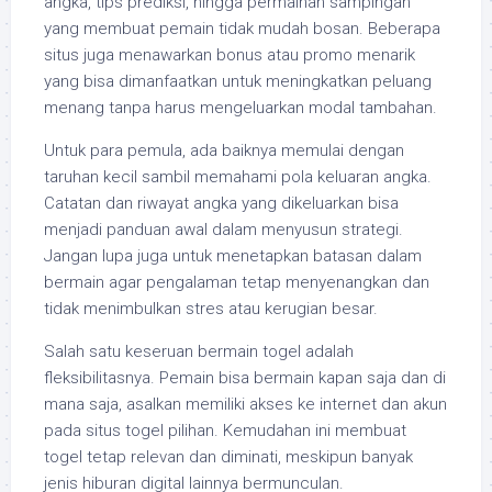
angka, tips prediksi, hingga permainan sampingan
yang membuat pemain tidak mudah bosan. Beberapa
situs juga menawarkan bonus atau promo menarik
yang bisa dimanfaatkan untuk meningkatkan peluang
menang tanpa harus mengeluarkan modal tambahan.
Untuk para pemula, ada baiknya memulai dengan
taruhan kecil sambil memahami pola keluaran angka.
Catatan dan riwayat angka yang dikeluarkan bisa
menjadi panduan awal dalam menyusun strategi.
Jangan lupa juga untuk menetapkan batasan dalam
bermain agar pengalaman tetap menyenangkan dan
tidak menimbulkan stres atau kerugian besar.
Salah satu keseruan bermain togel adalah
fleksibilitasnya. Pemain bisa bermain kapan saja dan di
mana saja, asalkan memiliki akses ke internet dan akun
pada situs togel pilihan. Kemudahan ini membuat
togel tetap relevan dan diminati, meskipun banyak
jenis hiburan digital lainnya bermunculan.