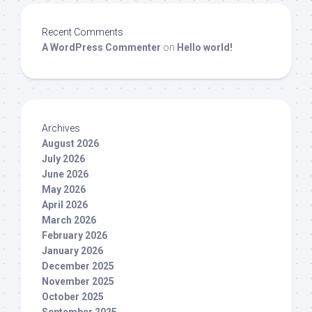
Recent Comments
A WordPress Commenter
on
Hello world!
Archives
August 2026
July 2026
June 2026
May 2026
April 2026
March 2026
February 2026
January 2026
December 2025
November 2025
October 2025