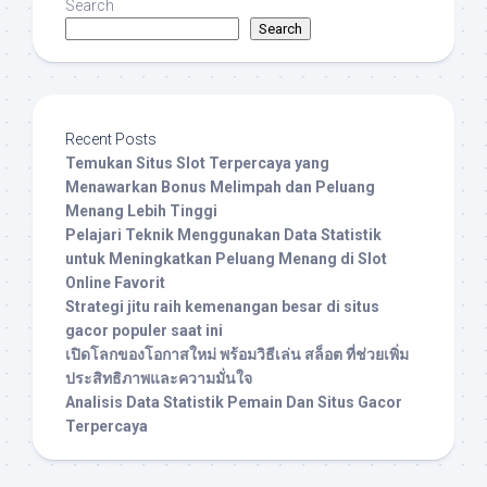
Search
Search
Recent Posts
Temukan Situs Slot Terpercaya yang
Menawarkan Bonus Melimpah dan Peluang
Menang Lebih Tinggi
Pelajari Teknik Menggunakan Data Statistik
untuk Meningkatkan Peluang Menang di Slot
Online Favorit
Strategi jitu raih kemenangan besar di situs
gacor populer saat ini
เปิดโลกของโอกาสใหม่ พร้อมวิธีเล่น สล็อต ที่ช่วยเพิ่ม
ประสิทธิภาพและความมั่นใจ
Analisis Data Statistik Pemain Dan Situs Gacor
Terpercaya