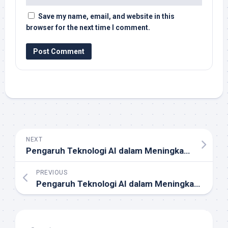
Save my name, email, and website in this
browser for the next time I comment.
NEXT
Pengaruh Teknologi AI dalam Meningkatkan Kualitas Layanan Situs Gacor
PREVIOUS
Pengaruh Teknologi AI dalam Meningkatkan Akurasi Data di Situs Gacor