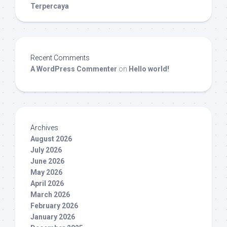
Terpercaya
Recent Comments
A WordPress Commenter
on
Hello world!
Archives
August 2026
July 2026
June 2026
May 2026
April 2026
March 2026
February 2026
January 2026