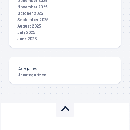
December 2025
November 2025
October 2025
September 2025
August 2025
July 2025
June 2025
Categories
Uncategorized