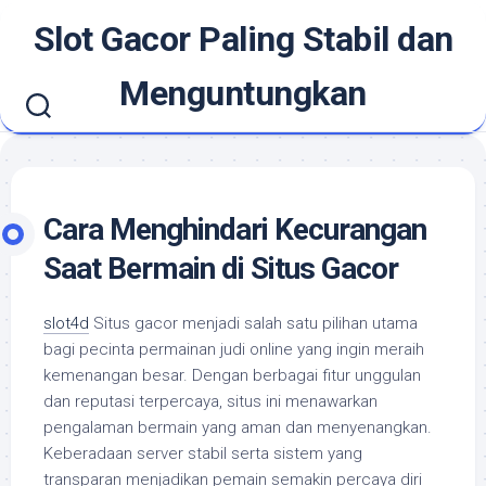
Skip
Slot Gacor Paling Stabil dan
to
content
Menguntungkan
Cara Menghindari Kecurangan
Saat Bermain di Situs Gacor
slot4d
Situs gacor menjadi salah satu pilihan utama
bagi pecinta permainan judi online yang ingin meraih
kemenangan besar. Dengan berbagai fitur unggulan
dan reputasi terpercaya, situs ini menawarkan
pengalaman bermain yang aman dan menyenangkan.
Keberadaan server stabil serta sistem yang
transparan menjadikan pemain semakin percaya diri