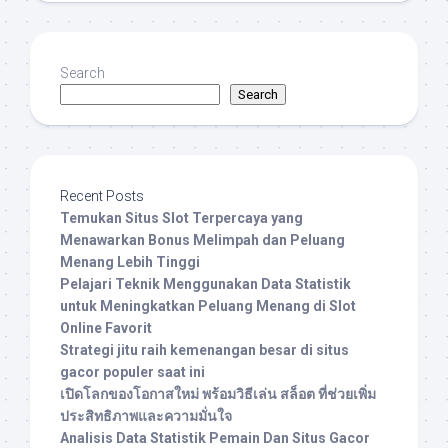
Search
Search
Recent Posts
Temukan Situs Slot Terpercaya yang
Menawarkan Bonus Melimpah dan Peluang
Menang Lebih Tinggi
Pelajari Teknik Menggunakan Data Statistik
untuk Meningkatkan Peluang Menang di Slot
Online Favorit
Strategi jitu raih kemenangan besar di situs
gacor populer saat ini
เปิดโลกของโอกาสใหม่ พร้อมวิธีเล่น สล็อต ที่ช่วยเพิ่ม
ประสิทธิภาพและความมั่นใจ
Analisis Data Statistik Pemain Dan Situs Gacor