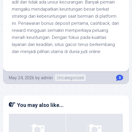
adil dan tidak ada unsur kecurangan. Banyak pemain
mengaku mendapatkan keuntungan besar berkat
strategi dan keberuntungan saat bermain di platform
ini. Penawaran bonus deposit pertama, cashback, dan
reward mingguan semakin memperkaya peluang
meraih keuntungan. Dengan fokus pada kualitas
layanan dan keadilan, situs gacor terus berkembang
dan menjadi pilihan utama di dunia judi online.
May 24, 2026
by
admin
Uncategorized
0
You may also like...