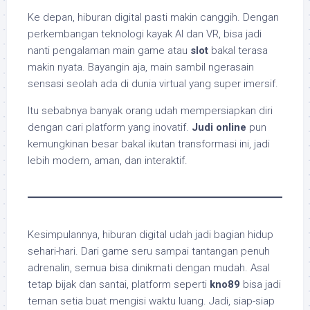
Ke depan, hiburan digital pasti makin canggih. Dengan
perkembangan teknologi kayak AI dan VR, bisa jadi
nanti pengalaman main game atau
slot
bakal terasa
makin nyata. Bayangin aja, main sambil ngerasain
sensasi seolah ada di dunia virtual yang super imersif.
Itu sebabnya banyak orang udah mempersiapkan diri
dengan cari platform yang inovatif.
Judi online
pun
kemungkinan besar bakal ikutan transformasi ini, jadi
lebih modern, aman, dan interaktif.
Kesimpulannya, hiburan digital udah jadi bagian hidup
sehari-hari. Dari game seru sampai tantangan penuh
adrenalin, semua bisa dinikmati dengan mudah. Asal
tetap bijak dan santai, platform seperti
kno89
bisa jadi
teman setia buat mengisi waktu luang. Jadi, siap-siap