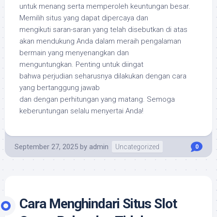
untuk menang serta memperoleh keuntungan besar.
Memilih situs yang dapat dipercaya dan
mengikuti saran-saran yang telah disebutkan di atas
akan mendukung Anda dalam meraih pengalaman
bermain yang menyenangkan dan
menguntungkan. Penting untuk diingat
bahwa perjudian seharusnya dilakukan dengan cara
yang bertanggung jawab
dan dengan perhitungan yang matang. Semoga
keberuntungan selalu menyertai Anda!
September 27, 2025
by
admin
Uncategorized
0
Cara Menghindari Situs Slot