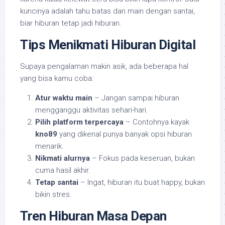
kuncinya adalah tahu batas dan main dengan santai,
biar hiburan tetap jadi hiburan.
Tips Menikmati Hiburan Digital
Supaya pengalaman makin asik, ada beberapa hal
yang bisa kamu coba:
Atur waktu main
– Jangan sampai hiburan
mengganggu aktivitas sehari-hari.
Pilih platform terpercaya
– Contohnya kayak
kno89
yang dikenal punya banyak opsi hiburan
menarik.
Nikmati alurnya
– Fokus pada keseruan, bukan
cuma hasil akhir.
Tetap santai
– Ingat, hiburan itu buat happy, bukan
bikin stres.
Tren Hiburan Masa Depan