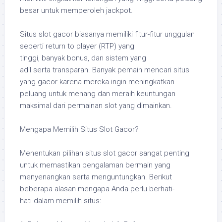
besar untuk memperoleh jackpot.
Situs slot gacor biasanya memiliki fitur-fitur unggulan
seperti return to player (RTP) yang
tinggi, banyak bonus, dan sistem yang
adil serta transparan. Banyak pemain mencari situs
yang gacor karena mereka ingin meningkatkan
peluang untuk menang dan meraih keuntungan
maksimal dari permainan slot yang dimainkan.
Mengapa Memilih Situs Slot Gacor?
Menentukan pilihan situs slot gacor sangat penting
untuk memastikan pengalaman bermain yang
menyenangkan serta menguntungkan. Berikut
beberapa alasan mengapa Anda perlu berhati-
hati dalam memilih situs: