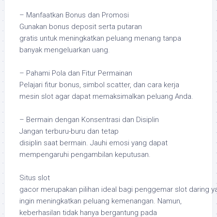
– Manfaatkan Bonus dan Promosi
Gunakan bonus deposit serta putaran
gratis untuk meningkatkan peluang menang tanpa
banyak mengeluarkan uang.
– Pahami Pola dan Fitur Permainan
Pelajari fitur bonus, simbol scatter, dan cara kerja
mesin slot agar dapat memaksimalkan peluang Anda.
– Bermain dengan Konsentrasi dan Disiplin
Jangan terburu-buru dan tetap
disiplin saat bermain. Jauhi emosi yang dapat
mempengaruhi pengambilan keputusan.
Situs slot
gacor merupakan pilihan ideal bagi penggemar slot daring y
ingin meningkatkan peluang kemenangan. Namun,
keberhasilan tidak hanya bergantung pada