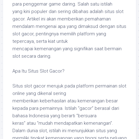
para penggemar game daring. Salah satu istilah
yang kini populer dan sering dibahas adalah situs slot
gacor. Artikel ini akan memberikan pemahaman
mendalam mengenai apa yang dimaksud dengan situs
slot gacor, pentingnya memilih platform yang
tepercaya, serta kiat untuk
mencapai kemenangan yang signifikan saat bermain
slot secara daring.
Apa Itu Situs Slot Gacor?
Situs slot gacor merujuk pada platform permainan slot
online yang dikenal sering
memberikan keberhasilan atau kemenangan besar
kepada para pemainnya. Istilah “gacor” berasal dari
bahasa Indonesia yang berarti “bersuara
keras” atau “mudah mendapatkan kemenangan”.
Dalam dunia slot, istilah ini menunjukkan situs yang
memiliki tingkat kemenangan yang tinggi serta peluang