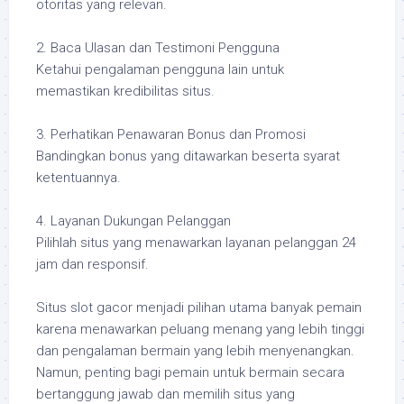
otoritas yang relevan.
2. Baca Ulasan dan Testimoni Pengguna
Ketahui pengalaman pengguna lain untuk
memastikan kredibilitas situs.
3. Perhatikan Penawaran Bonus dan Promosi
Bandingkan bonus yang ditawarkan beserta syarat
ketentuannya.
4. Layanan Dukungan Pelanggan
Pilihlah situs yang menawarkan layanan pelanggan 24
jam dan responsif.
Situs slot gacor menjadi pilihan utama banyak pemain
karena menawarkan peluang menang yang lebih tinggi
dan pengalaman bermain yang lebih menyenangkan.
Namun, penting bagi pemain untuk bermain secara
bertanggung jawab dan memilih situs yang