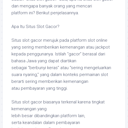
dan mengapa banyak orang yang mencari
platform ini? Berikut penjelasannya.
Apa Itu Situs Slot Gacor?
Situs slot gacor merujuk pada platform slot online
yang sering memberikan kemenangan atau jackpot
kepada penggunanya. Istilah “gacor” berasal dari
bahasa Jawa yang dapat diartikan
sebagai “berbunyi keras” atau “sering mengeluarkan
suara nyaring,” yang dalam konteks permainan slot
berarti sering memberikan kemenangan
atau pembayaran yang tinggi.
Situs slot gacor biasanya terkenal karena tingkat
kemenangan yang
lebih besar dibandingkan platform lain,
serta keandalan dalam pembayaran