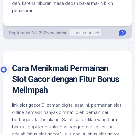
deh, karena hiburan masa depan bakal makin bikin
penasaran!
September 13, 2025
by
admin
Uncategorized
0
Cara Menikmati Permainan
Slot Gacor dengan Fitur Bonus
Melimpah
link slot gacor
Di zaman digital saat ini, permainan slot
online semakin banyak diminati oleh pemain dari
berbagai latar belakang. Salah satu istilah yang baru-
baru ini populer di kalangan penggemar judi online
adalah “situs slot gacor.” Lalu, apa itu situs slot gacor