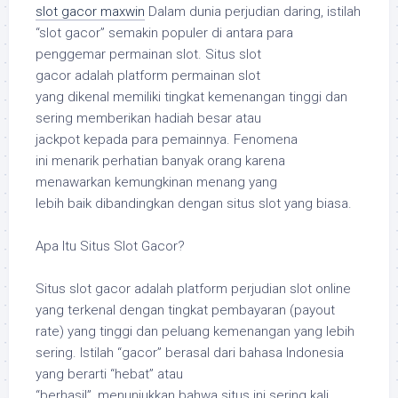
slot gacor maxwin
Dalam dunia perjudian daring, istilah
“slot gacor” semakin populer di antara para
penggemar permainan slot. Situs slot
gacor adalah platform permainan slot
yang dikenal memiliki tingkat kemenangan tinggi dan
sering memberikan hadiah besar atau
jackpot kepada para pemainnya. Fenomena
ini menarik perhatian banyak orang karena
menawarkan kemungkinan menang yang
lebih baik dibandingkan dengan situs slot yang biasa.
Apa Itu Situs Slot Gacor?
Situs slot gacor adalah platform perjudian slot online
yang terkenal dengan tingkat pembayaran (payout
rate) yang tinggi dan peluang kemenangan yang lebih
sering. Istilah “gacor” berasal dari bahasa Indonesia
yang berarti “hebat” atau
“berhasil”, menunjukkan bahwa situs ini sering kali