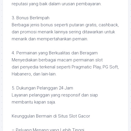
reputasi yang baik dalam urusan pembayaran.
3. Bonus Berlimpah
Berbagai jenis bonus seperti putaran gratis, cashback,
dan promosi menarik lainnya sering ditawarkan untuk
menarik dan mempertahankan pemain.
4. Permainan yang Berkualitas dan Beragam
Menyediakan berbagai macam permainan slot
dari penyedia terkenal seperti Pragmatic Play, PG Soft,
Habanero, dan lain-lain.
5. Dukungan Pelanggan 24 Jam
Layanan pelanggan yang responsif dan siap
membantu kapan saja.
Keunggulan Bermain di Situs Slot Gacor
– Peluang Menang yang Lebih Tinggi