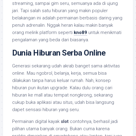
streaming, sampai gim seru, semuanya ada di ujung
jari. Tapi salah satu hiburan yang makin populer
belakangan ini adalah permainan berbasis daring yang
penuh adrenalin. Nggak heran kalau makin banyak
orang melirik platform seperti
kno89
untuk menikmati
pengalaman yang beda dari biasanya.
Dunia Hiburan Serba Online
Generasi sekarang udah akrab banget sama aktivitas
online. Mau ngobrol, belanja, kerja, semua bisa
dilakukan tanpa harus keluar rumah. Nah, konsep
hiburan pun ikutan upgrade. Kalau dulu orang cari
hiburan ke mall atau tempat nongkrong, sekarang
cukup buka aplikasi atau situs, udah bisa langsung
dapet sensasi hiburan yang seru.
Permainan digital kayak
slot
contohnya, berhasil jadi
pilihan utama banyak orang. Bukan cuma karena