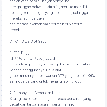
hadiah yang besar. Banyak pengguna
menganggap bahwa di situs ini, mereka memiliki
peluang kemenangan yang lebih besar, sehingga
mereka lebih percaya
dan merasa nyaman saat bermain di platform
tersebut.
Ciri-Ciri Situs Slot Gacor
1. RTP Tinggi
RTP (Return to Player) adalah
persentase pembayaran yang diberikan oleh situs
kepada penggunanya. Situs slot
gacor umumnya menawarkan RTP yang melebihi 96%,
sehingga peluang untuk menang lebih tinggi.
2. Pembayaran Cepat dan Handal
Situs gacor dikenal dengan proses penarikan yang
cepat dan tanpa masalah, serta memiliki