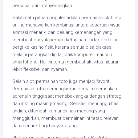
personal dan menyenangkan.
Salah satu pilihan populer adalah permainan slot. Slot
online menawarkan kombinasi antara keseruan visual,
animasi menarik, dan peluang kemenangan yang
membuat banyak pemain ketagihan. Tidak perlu lagi
pergi ke kasino fisik, karena semua bisa diakses
melalui perangkat digital, baik komputer maupun
smartphone. Hal ini tentu membuat aktivitas hiburan
lebih fleksibel dan nyaman.
Selain slot, permainan toto juga menjadi favorit.
Permainan toto memungkinkan pemain merasakan
adrenalin tinggi saat menebak angka dengan strategi
dan insting masing-masing. Sensasi menunggu hasil
undian, ditambah kemungkinan menang yang
menggiurkan, membuat permainan ini tetap relevan
dan menarik bagi banyak orang.
Platform judi online modern, seperti
kit4d toto
,