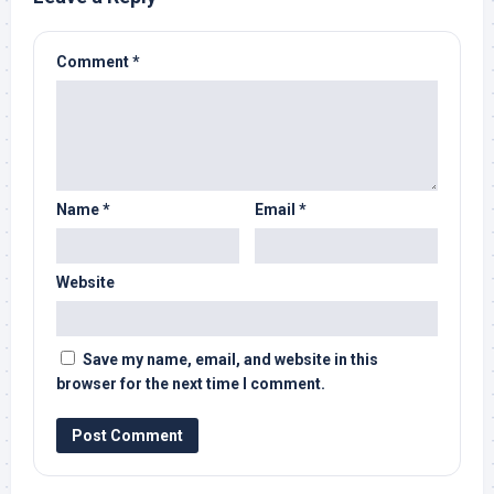
Comment
*
Name
*
Email
*
Website
Save my name, email, and website in this
browser for the next time I comment.