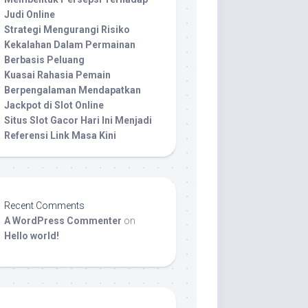
Judi Online
Strategi Mengurangi Risiko
Kekalahan Dalam Permainan
Berbasis Peluang
Kuasai Rahasia Pemain
Berpengalaman Mendapatkan
Jackpot di Slot Online
Situs Slot Gacor Hari Ini Menjadi
Referensi Link Masa Kini
Recent Comments
A WordPress Commenter
on
Hello world!