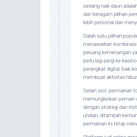
sedang naik daun adala
dan beragam pilihan per
lebih personal dan men
Salah satu pilihan popul
menawarkan kombinasi a
peluang kemenangan ya
perlu lagi pergi ke kasin
perangkat digital, baik
membuat aktivitas hibur
Selain slot, permainan t
memungkinkan pemain m
dengan strategi dan in
undian, ditambah kemu
permainan ini tetap rel