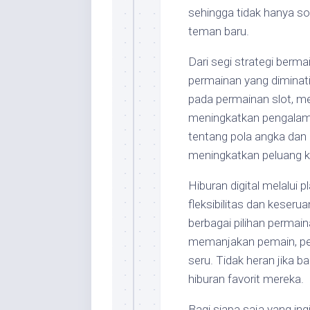
sehingga tidak hanya so
teman baru.
Dari segi strategi berm
permainan yang dimina
pada permainan slot, me
meningkatkan pengalam
tentang pola angka dan
meningkatkan peluang 
Hiburan digital melalui 
fleksibilitas dan keseru
berbagai pilihan permai
memanjakan pemain, pen
seru. Tidak heran jika b
hiburan favorit mereka.
Bagi siapa saja yang in