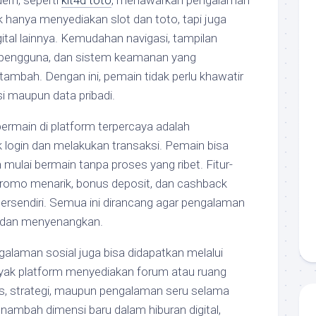
ern, seperti
kit4d toto
, menawarkan pengalaman
k hanya menyediakan slot dan toto, tapi juga
gital lainnya. Kemudahan navigasi, tampilan
pengguna, dan sistem keamanan yang
 tambah. Dengan ini, pemain tidak perlu khawatir
i maupun data pribadi.
ermain di platform terpercaya adalah
login dan melakukan transaksi. Pemain bisa
mulai bermain tanpa proses yang ribet. Fitur-
 promo menarik, bonus deposit, dan cashback
 tersendiri. Semua ini dirancang agar pengalaman
l dan menyenangkan.
ngalaman sosial juga bisa didapatkan melalui
yak platform menyediakan forum atau ruang
ips, strategi, maupun pengalaman seru selama
enambah dimensi baru dalam hiburan digital,