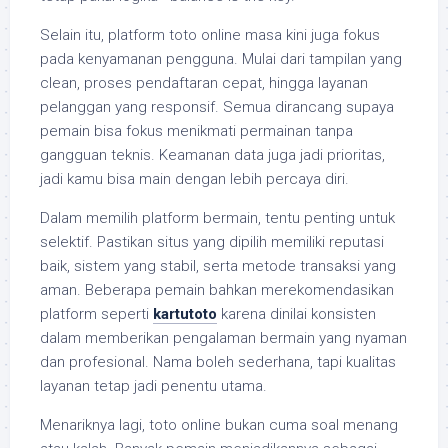
Selain itu, platform toto online masa kini juga fokus
pada kenyamanan pengguna. Mulai dari tampilan yang
clean, proses pendaftaran cepat, hingga layanan
pelanggan yang responsif. Semua dirancang supaya
pemain bisa fokus menikmati permainan tanpa
gangguan teknis. Keamanan data juga jadi prioritas,
jadi kamu bisa main dengan lebih percaya diri.
Dalam memilih platform bermain, tentu penting untuk
selektif. Pastikan situs yang dipilih memiliki reputasi
baik, sistem yang stabil, serta metode transaksi yang
aman. Beberapa pemain bahkan merekomendasikan
platform seperti
kartutoto
karena dinilai konsisten
dalam memberikan pengalaman bermain yang nyaman
dan profesional. Nama boleh sederhana, tapi kualitas
layanan tetap jadi penentu utama.
Menariknya lagi, toto online bukan cuma soal menang