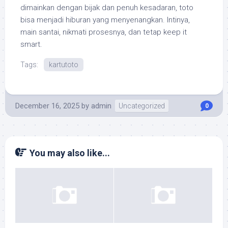
dimainkan dengan bijak dan penuh kesadaran, toto
bisa menjadi hiburan yang menyenangkan. Intinya,
main santai, nikmati prosesnya, dan tetap keep it
smart.
Tags:
kartutoto
December 16, 2025
by
admin
Uncategorized
0
You may also like...