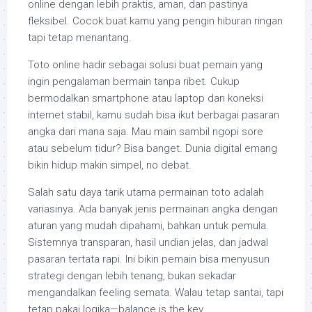
online dengan lebih praktis, aman, dan pastinya
fleksibel. Cocok buat kamu yang pengin hiburan ringan
tapi tetap menantang.
Toto online hadir sebagai solusi buat pemain yang
ingin pengalaman bermain tanpa ribet. Cukup
bermodalkan smartphone atau laptop dan koneksi
internet stabil, kamu sudah bisa ikut berbagai pasaran
angka dari mana saja. Mau main sambil ngopi sore
atau sebelum tidur? Bisa banget. Dunia digital emang
bikin hidup makin simpel, no debat.
Salah satu daya tarik utama permainan toto adalah
variasinya. Ada banyak jenis permainan angka dengan
aturan yang mudah dipahami, bahkan untuk pemula.
Sistemnya transparan, hasil undian jelas, dan jadwal
pasaran tertata rapi. Ini bikin pemain bisa menyusun
strategi dengan lebih tenang, bukan sekadar
mengandalkan feeling semata. Walau tetap santai, tapi
tetap pakai logika—balance is the key.