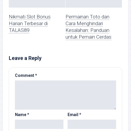
Nikmati Slot Bonus
Permainan Toto dan
Harian Terbesar di
Cara Menghindari
TALAS89
Kesalahan: Panduan
untuk Pemain Cerdas
Leave a Reply
Comment
*
Name
*
Email
*