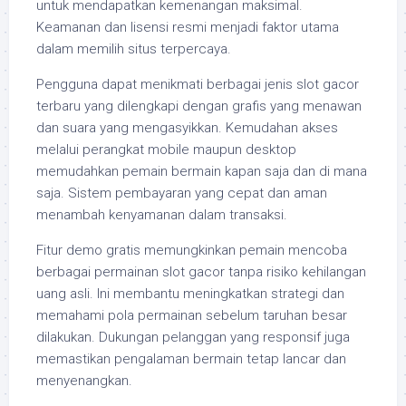
untuk mendapatkan kemenangan maksimal.
Keamanan dan lisensi resmi menjadi faktor utama
dalam memilih situs terpercaya.
Pengguna dapat menikmati berbagai jenis slot gacor
terbaru yang dilengkapi dengan grafis yang menawan
dan suara yang mengasyikkan. Kemudahan akses
melalui perangkat mobile maupun desktop
memudahkan pemain bermain kapan saja dan di mana
saja. Sistem pembayaran yang cepat dan aman
menambah kenyamanan dalam transaksi.
Fitur demo gratis memungkinkan pemain mencoba
berbagai permainan slot gacor tanpa risiko kehilangan
uang asli. Ini membantu meningkatkan strategi dan
memahami pola permainan sebelum taruhan besar
dilakukan. Dukungan pelanggan yang responsif juga
memastikan pengalaman bermain tetap lancar dan
menyenangkan.