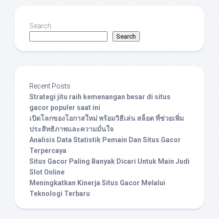
Search
Search
Recent Posts
Strategi jitu raih kemenangan besar di situs
gacor populer saat ini
เปิดโลกของโอกาสใหม่ พร้อมวิธีเล่น สล็อต ที่ช่วยเพิ่ม
ประสิทธิภาพและความมั่นใจ
Analisis Data Statistik Pemain Dan Situs Gacor
Terpercaya
Situs Gacor Paling Banyak Dicari Untuk Main Judi
Slot Online
Meningkatkan Kinerja Situs Gacor Melalui
Teknologi Terbaru