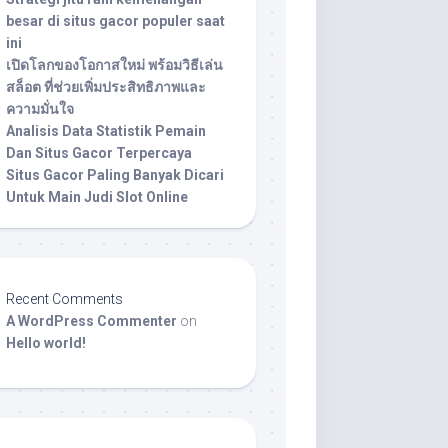
besar di situs gacor populer saat
ini
เปิดโลกของโอกาสใหม่ พร้อมวิธีเล่น
สล็อต ที่ช่วยเพิ่มประสิทธิภาพและ
ความมั่นใจ
Analisis Data Statistik Pemain
Dan Situs Gacor Terpercaya
Situs Gacor Paling Banyak Dicari
Untuk Main Judi Slot Online
Recent Comments
A WordPress Commenter
on
Hello world!