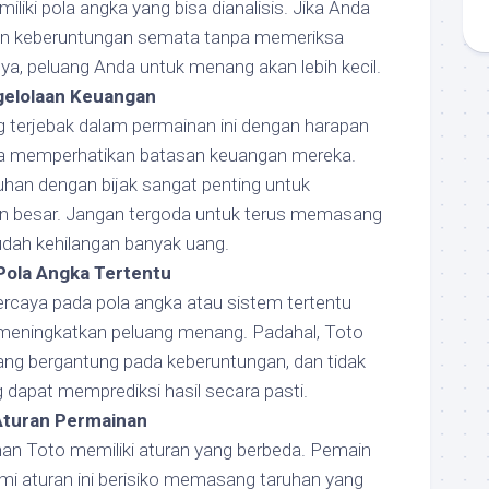
liki pola angka yang bisa dianalisis. Jika Anda
n keberuntungan semata tanpa memeriksa
nya, peluang Anda untuk menang akan lebih kecil.
elolaan Keuangan
 terjebak dalam permainan ini dengan harapan
a memperhatikan batasan keuangan mereka.
han dengan bijak sangat penting untuk
an besar. Jangan tergoda untuk terus memasang
udah kehilangan banyak uang.
Pola Angka Tertentu
rcaya pada pola angka atau sistem tertentu
t meningkatkan peluang menang. Padahal, Toto
ang bergantung pada keberuntungan, dan tidak
 dapat memprediksi hasil secara pasti.
turan Permainan
nan Toto memiliki aturan yang berbeda. Pemain
i aturan ini berisiko memasang taruhan yang