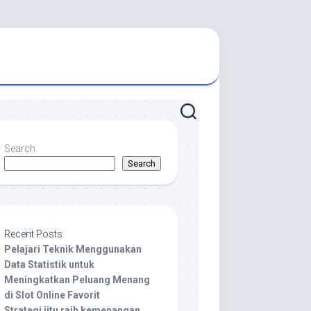
Search
Search
Recent Posts
Pelajari Teknik Menggunakan
Data Statistik untuk
Meningkatkan Peluang Menang
di Slot Online Favorit
Strategi jitu raih kemenangan