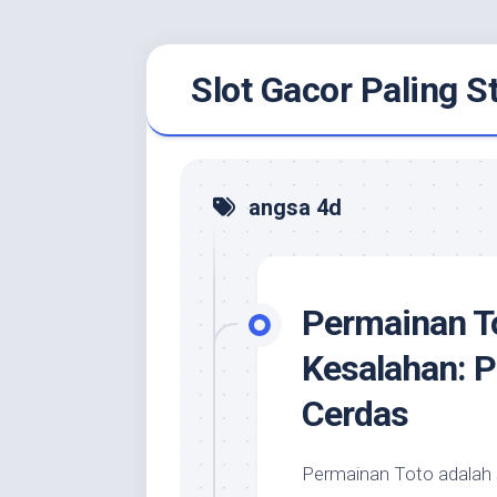
Skip
Slot Gacor Paling 
to
content
angsa 4d
Permainan T
Kesalahan: 
Cerdas
Permainan Toto adalah s