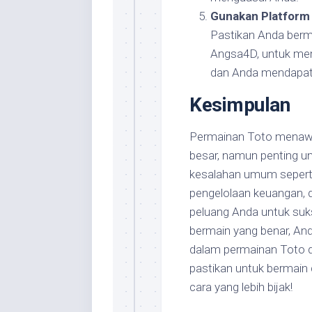
Gunakan Platform
Pastikan Anda berma
Angsa4D, untuk mem
dan Anda mendapat
Kesimpulan
Permainan Toto menaw
besar, namun penting un
kesalahan umum seperti
pengelolaan keuangan, 
peluang Anda untuk suk
bermain yang benar, A
dalam permainan Toto da
pastikan untuk bermain 
cara yang lebih bijak!