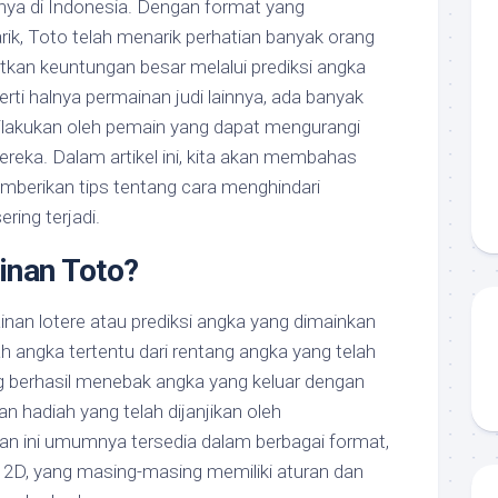
snya di Indonesia. Dengan format yang
k, Toto telah menarik perhatian banyak orang
kan keuntungan besar melalui prediksi angka
rti halnya permainan judi lainnya, ada banyak
dilakukan oleh pemain yang dapat mengurangi
eka. Dalam artikel ini, kita akan membahas
berikan tips tentang cara menghindari
ing terjadi.
inan Toto?
inan lotere atau prediksi angka yang dimainkan
 angka tertentu dari rentang angka yang telah
g berhasil menebak angka yang keluar dengan
 hadiah yang telah dijanjikan oleh
an ini umumnya tersedia dalam berbagai format,
ga 2D, yang masing-masing memiliki aturan dan