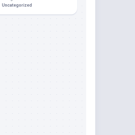
Uncategorized