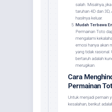
salah. Misalnya, ji
taruhan 4D dan 3D,
hasilnya keluar.
Mudah Terbawa E
Permainan Toto dap
mengalami kekalahan
emosi hanya akan 
yang tidak rasional.
bertaruh adalah kun
merugikan.
Cara Menghind
Permainan To
Untuk menjadi pemain ya
kesalahan, berikut adala