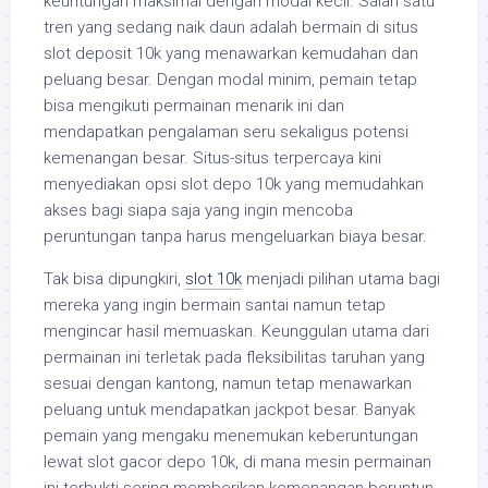
keuntungan maksimal dengan modal kecil. Salah satu
tren yang sedang naik daun adalah bermain di situs
slot deposit 10k yang menawarkan kemudahan dan
peluang besar. Dengan modal minim, pemain tetap
bisa mengikuti permainan menarik ini dan
mendapatkan pengalaman seru sekaligus potensi
kemenangan besar. Situs-situs terpercaya kini
menyediakan opsi slot depo 10k yang memudahkan
akses bagi siapa saja yang ingin mencoba
peruntungan tanpa harus mengeluarkan biaya besar.
Tak bisa dipungkiri,
slot 10k
menjadi pilihan utama bagi
mereka yang ingin bermain santai namun tetap
mengincar hasil memuaskan. Keunggulan utama dari
permainan ini terletak pada fleksibilitas taruhan yang
sesuai dengan kantong, namun tetap menawarkan
peluang untuk mendapatkan jackpot besar. Banyak
pemain yang mengaku menemukan keberuntungan
lewat slot gacor depo 10k, di mana mesin permainan