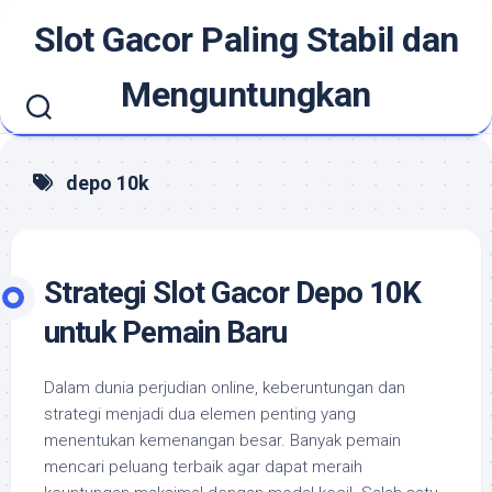
Skip
Slot Gacor Paling Stabil dan
to
content
Menguntungkan
depo 10k
Strategi Slot Gacor Depo 10K
untuk Pemain Baru
Dalam dunia perjudian online, keberuntungan dan
strategi menjadi dua elemen penting yang
menentukan kemenangan besar. Banyak pemain
mencari peluang terbaik agar dapat meraih