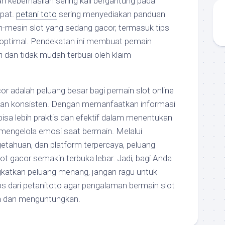
 keberhasilan sering kali bergantung pada
epat.
petani toto
sering menyediakan panduan
-mesin slot yang sedang gacor, termasuk tips
g optimal. Pendekatan ini membuat pemain
ri dan tidak mudah terbuai oleh klaim
or adalah peluang besar bagi pemain slot online
an konsisten. Dengan memanfaatkan informasi
bisa lebih praktis dan efektif dalam menentukan
mengelola emosi saat bermain. Melalui
getahuan, dan platform terpercaya, peluang
t gacor semakin terbuka lebar. Jadi, bagi Anda
gkatkan peluang menang, jangan ragu untuk
ps dari petanitoto agar pengalaman bermain slot
 dan menguntungkan.