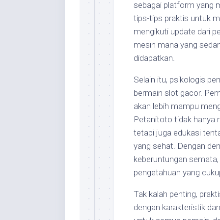
sebagai platform yang m
tips-tips praktis untuk
mengikuti update dari p
mesin mana yang sedan
didapatkan.
Selain itu, psikologis 
bermain slot gacor. Pem
akan lebih mampu menge
Petanitoto tidak hanya 
tetapi juga edukasi ten
yang sehat. Dengan dem
keberuntungan semata, 
pengetahuan yang cuku
Tak kalah penting, prak
dengan karakteristik d