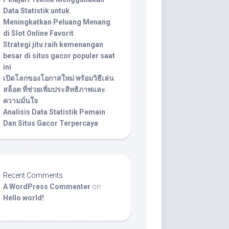
Data Statistik untuk
Meningkatkan Peluang Menang
di Slot Online Favorit
Strategi jitu raih kemenangan
besar di situs gacor populer saat
ini
เปิดโลกของโอกาสใหม่ พร้อมวิธีเล่น
สล็อต ที่ช่วยเพิ่มประสิทธิภาพและ
ความมั่นใจ
Analisis Data Statistik Pemain
Dan Situs Gacor Terpercaya
Recent Comments
A WordPress Commenter
on
Hello world!