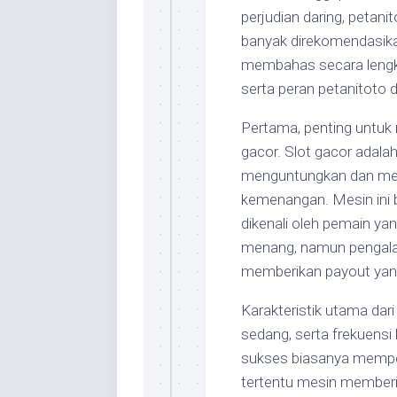
perjudian daring, petani
banyak direkomendasikan
membahas secara lengkap
serta peran petanitot
Pertama, penting untu
gacor. Slot gacor adala
menguntungkan dan mem
kemenangan. Mesin ini 
dikenali oleh pemain ya
menang, namun pengalam
memberikan payout yang 
Karakteristik utama dari
sedang, serta frekuens
sukses biasanya memper
tertentu mesin memberika