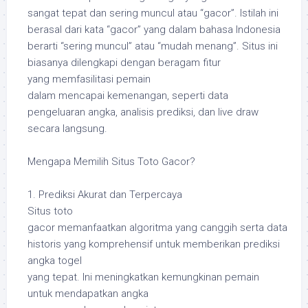
sangat tepat dan sering muncul atau “gacor”. Istilah ini
berasal dari kata “gacor” yang dalam bahasa Indonesia
berarti “sering muncul” atau “mudah menang”. Situs ini
biasanya dilengkapi dengan beragam fitur
yang memfasilitasi pemain
dalam mencapai kemenangan, seperti data
pengeluaran angka, analisis prediksi, dan live draw
secara langsung.
Mengapa Memilih Situs Toto Gacor?
1. Prediksi Akurat dan Terpercaya
Situs toto
gacor memanfaatkan algoritma yang canggih serta data
historis yang komprehensif untuk memberikan prediksi
angka togel
yang tepat. Ini meningkatkan kemungkinan pemain
untuk mendapatkan angka