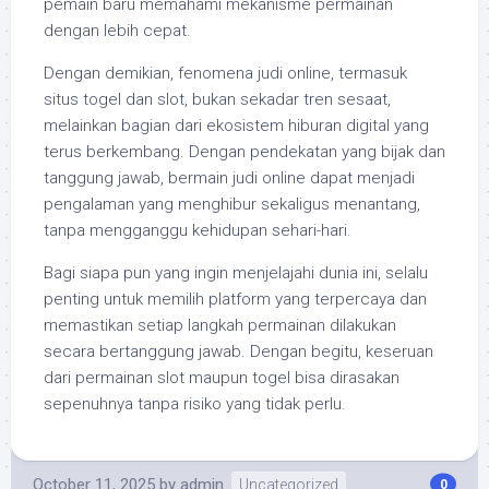
pemain baru memahami mekanisme permainan
dengan lebih cepat.
Dengan demikian, fenomena judi online, termasuk
situs togel dan slot, bukan sekadar tren sesaat,
melainkan bagian dari ekosistem hiburan digital yang
terus berkembang. Dengan pendekatan yang bijak dan
tanggung jawab, bermain judi online dapat menjadi
pengalaman yang menghibur sekaligus menantang,
tanpa mengganggu kehidupan sehari-hari.
Bagi siapa pun yang ingin menjelajahi dunia ini, selalu
penting untuk memilih platform yang terpercaya dan
memastikan setiap langkah permainan dilakukan
secara bertanggung jawab. Dengan begitu, keseruan
dari permainan slot maupun togel bisa dirasakan
sepenuhnya tanpa risiko yang tidak perlu.
October 11, 2025
by
admin
Uncategorized
0