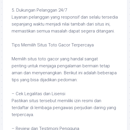
5. Dukungan Pelanggan 24/7
Layanan pelanggan yang responsif dan selalu tersedia
sepanjang waktu menjadi nilai tambah dari situs ini,
memastikan semua masalah dapat segera ditangani.
Tips Memilih Situs Toto Gacor Terpercaya
Memilih situs toto gacor yang handal sangat
penting untuk menjaga pengalaman bermain tetap
aman dan menyenangkan. Berikut ini adalah beberapa
tips yang bisa dijadikan pedoman:
– Cek Legalitas dan Lisensi
Pastikan situs tersebut memiliki izin resmi dan
terdaftar di lembaga pengawas perjudian daring yang
terpercaya.
– Review dan Testimoni Pengguna