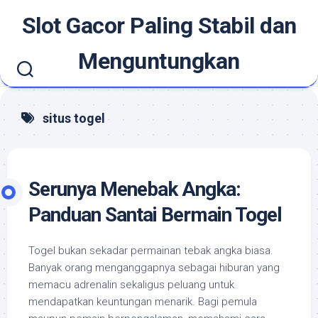
Skip
Slot Gacor Paling Stabil dan
to
content
Menguntungkan
situs togel
Serunya Menebak Angka:
Panduan Santai Bermain Togel
Togel bukan sekadar permainan tebak angka biasa.
Banyak orang menganggapnya sebagai hiburan yang
memacu adrenalin sekaligus peluang untuk
mendapatkan keuntungan menarik. Bagi pemula