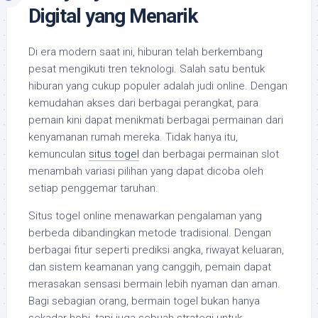
Digital yang Menarik
Di era modern saat ini, hiburan telah berkembang
pesat mengikuti tren teknologi. Salah satu bentuk
hiburan yang cukup populer adalah judi online. Dengan
kemudahan akses dari berbagai perangkat, para
pemain kini dapat menikmati berbagai permainan dari
kenyamanan rumah mereka. Tidak hanya itu,
kemunculan
situs togel
dan berbagai permainan slot
menambah variasi pilihan yang dapat dicoba oleh
setiap penggemar taruhan.
Situs togel online menawarkan pengalaman yang
berbeda dibandingkan metode tradisional. Dengan
berbagai fitur seperti prediksi angka, riwayat keluaran,
dan sistem keamanan yang canggih, pemain dapat
merasakan sensasi bermain lebih nyaman dan aman.
Bagi sebagian orang, bermain togel bukan hanya