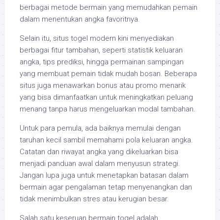
berbagai metode bermain yang memudahkan pemain
dalam menentukan angka favoritnya.
Selain itu, situs togel modern kini menyediakan
berbagai fitur tambahan, seperti statistik keluaran
angka, tips prediksi, hingga permainan sampingan
yang membuat pemain tidak mudah bosan. Beberapa
situs juga menawarkan bonus atau promo menarik
yang bisa dimanfaatkan untuk meningkatkan peluang
menang tanpa harus mengeluarkan modal tambahan.
Untuk para pemula, ada baiknya memulai dengan
taruhan kecil sambil memahami pola keluaran angka.
Catatan dan riwayat angka yang dikeluarkan bisa
menjadi panduan awal dalam menyusun strategi.
Jangan lupa juga untuk menetapkan batasan dalam
bermain agar pengalaman tetap menyenangkan dan
tidak menimbulkan stres atau kerugian besar.
Salah satu keseruan bermain togel adalah