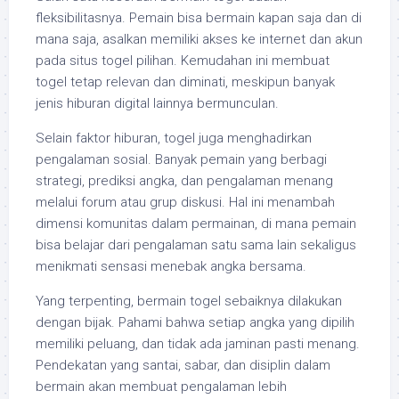
fleksibilitasnya. Pemain bisa bermain kapan saja dan di
mana saja, asalkan memiliki akses ke internet dan akun
pada situs togel pilihan. Kemudahan ini membuat
togel tetap relevan dan diminati, meskipun banyak
jenis hiburan digital lainnya bermunculan.
Selain faktor hiburan, togel juga menghadirkan
pengalaman sosial. Banyak pemain yang berbagi
strategi, prediksi angka, dan pengalaman menang
melalui forum atau grup diskusi. Hal ini menambah
dimensi komunitas dalam permainan, di mana pemain
bisa belajar dari pengalaman satu sama lain sekaligus
menikmati sensasi menebak angka bersama.
Yang terpenting, bermain togel sebaiknya dilakukan
dengan bijak. Pahami bahwa setiap angka yang dipilih
memiliki peluang, dan tidak ada jaminan pasti menang.
Pendekatan yang santai, sabar, dan disiplin dalam
bermain akan membuat pengalaman lebih