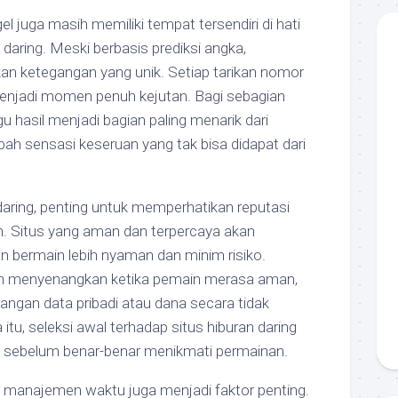
gel juga masih memiliki tempat tersendiri di hati
daring. Meski berbasis prediksi angka,
an ketegangan yang unik. Setiap tarikan nomor
menjadi momen penuh kejutan. Bagi sebagian
hasil menjadi bagian paling menarik dari
h sensasi keseruan yang tak bisa didapat dari
aring, penting untuk memperhatikan reputasi
n. Situs yang aman dan terpercaya akan
bermain lebih nyaman dan minim risiko.
ebih menyenangkan ketika pemain merasa aman,
langan data pribadi atau dana secara tidak
itu, seleksi awal terhadap situs hiburan daring
g sebelum benar-benar menikmati permainan.
 manajemen waktu juga menjadi faktor penting.