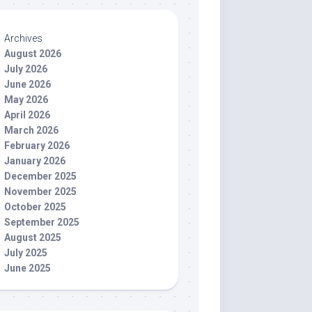
Archives
August 2026
July 2026
June 2026
May 2026
April 2026
March 2026
February 2026
January 2026
December 2025
November 2025
October 2025
September 2025
August 2025
July 2025
June 2025