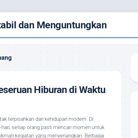
Stabil dan Menguntungkan
nang
eseruan Hiburan di Waktu
tak terpisahkan dari kehidupan modern. Di
-hari, setiap orang pasti mencari momen untuk
ikmati kegiatan yang menyenangkan. Berbagai