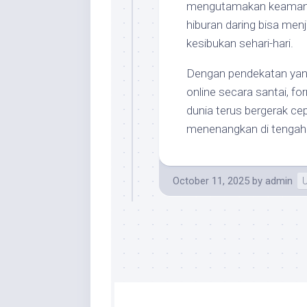
mengutamakan keamanan,
hiburan daring bisa me
kesibukan sehari-hari.
Dengan pendekatan yang
online secara santai, f
dunia terus bergerak cep
menenangkan di tengah 
October 11, 2025
by
admin
U