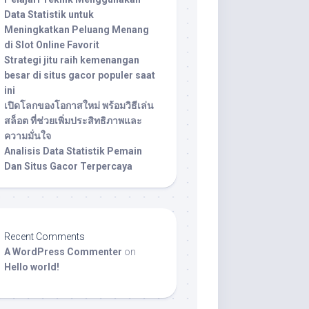
Data Statistik untuk
Meningkatkan Peluang Menang
di Slot Online Favorit
Strategi jitu raih kemenangan
besar di situs gacor populer saat
ini
เปิดโลกของโอกาสใหม่ พร้อมวิธีเล่น
สล็อต ที่ช่วยเพิ่มประสิทธิภาพและ
ความมั่นใจ
Analisis Data Statistik Pemain
Dan Situs Gacor Terpercaya
Recent Comments
A WordPress Commenter
on
Hello world!