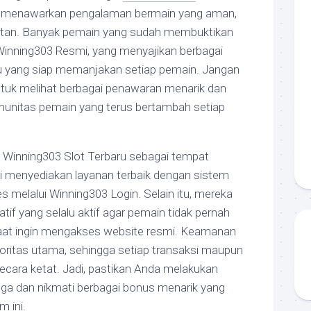
ini menawarkan pengalaman bermain yang aman,
utan. Banyak pemain yang sudah membuktikan
 Winning303 Resmi, yang menyajikan berbagai
aru yang siap memanjakan setiap pemain. Jangan
i untuk melihat berbagai penawaran menarik dan
unitas pemain yang terus bertambah setiap
Winning303 Slot Terbaru sebagai tempat
ini menyediakan layanan terbaik dengan sistem
s melalui Winning303 Login. Selain itu, mereka
tif yang selalu aktif agar pemain tidak pernah
at ingin mengakses website resmi. Keamanan
oritas utama, sehingga setiap transaksi maupun
 secara ketat. Jadi, pastikan Anda melakukan
uga dan nikmati berbagai bonus menarik yang
m ini.