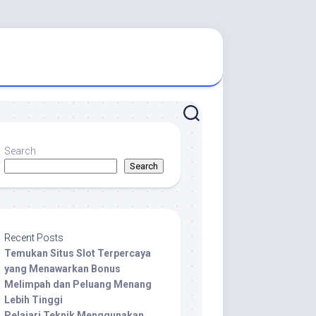
Search
Search
Recent Posts
Temukan Situs Slot Terpercaya
yang Menawarkan Bonus
Melimpah dan Peluang Menang
Lebih Tinggi
Pelajari Teknik Menggunakan