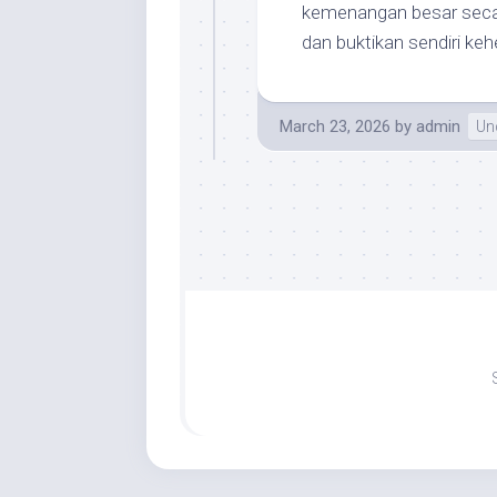
kemenangan besar secar
dan buktikan sendiri ke
March 23, 2026
by
admin
Un