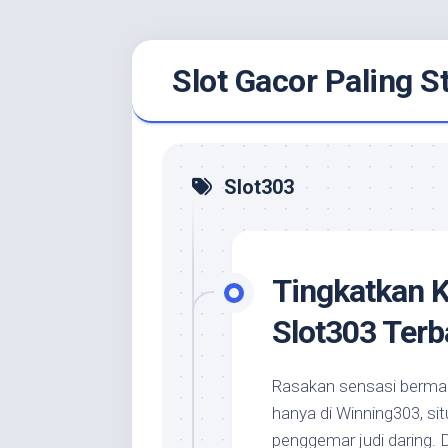
Skip
Slot Gacor Paling 
to
content
Slot303
Tingkatkan K
Slot303 Terb
Rasakan sensasi bermain
hanya di Winning303, si
penggemar judi daring.