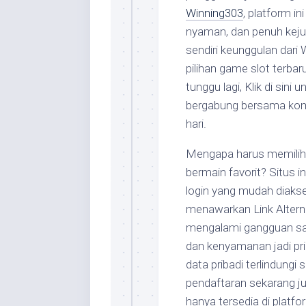
Winning303
, platform 
nyaman, dan penuh kej
sendiri keunggulan dari
pilihan game slot terb
tunggu lagi, Klik di sin
bergabung bersama kom
hari.
Mengapa harus memilih 
bermain favorit? Situs 
login yang mudah diakse
menawarkan Link Alterna
mengalami gangguan sa
dan kenyamanan jadi pri
data pribadi terlindungi
pendaftaran sekarang j
hanya tersedia di platfor