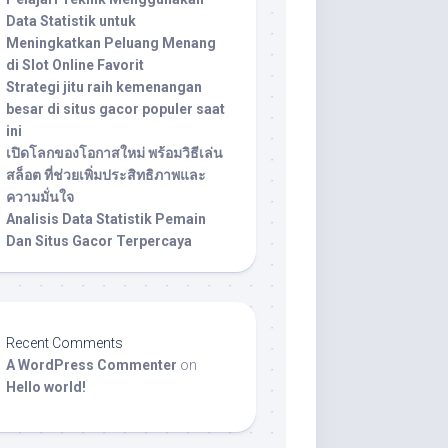
Data Statistik untuk
Meningkatkan Peluang Menang
di Slot Online Favorit
Strategi jitu raih kemenangan
besar di situs gacor populer saat
ini
เปิดโลกของโอกาสใหม่ พร้อมวิธีเล่น
สล็อต ที่ช่วยเพิ่มประสิทธิภาพและ
ความมั่นใจ
Analisis Data Statistik Pemain
Dan Situs Gacor Terpercaya
Recent Comments
A WordPress Commenter
on
Hello world!