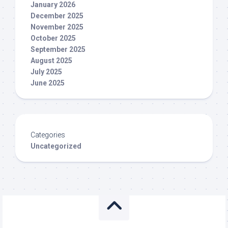
January 2026
December 2025
November 2025
October 2025
September 2025
August 2025
July 2025
June 2025
Categories
Uncategorized