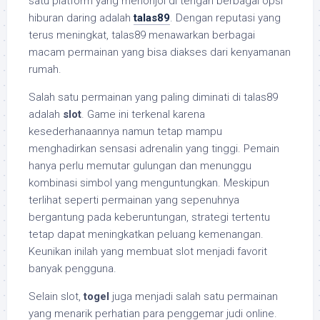
satu platform yang menonjol di tengah berbagai opsi
hiburan daring adalah
talas89
. Dengan reputasi yang
terus meningkat, talas89 menawarkan berbagai
macam permainan yang bisa diakses dari kenyamanan
rumah.
Salah satu permainan yang paling diminati di talas89
adalah
slot
. Game ini terkenal karena
kesederhanaannya namun tetap mampu
menghadirkan sensasi adrenalin yang tinggi. Pemain
hanya perlu memutar gulungan dan menunggu
kombinasi simbol yang menguntungkan. Meskipun
terlihat seperti permainan yang sepenuhnya
bergantung pada keberuntungan, strategi tertentu
tetap dapat meningkatkan peluang kemenangan.
Keunikan inilah yang membuat slot menjadi favorit
banyak pengguna.
Selain slot,
togel
juga menjadi salah satu permainan
yang menarik perhatian para penggemar judi online.