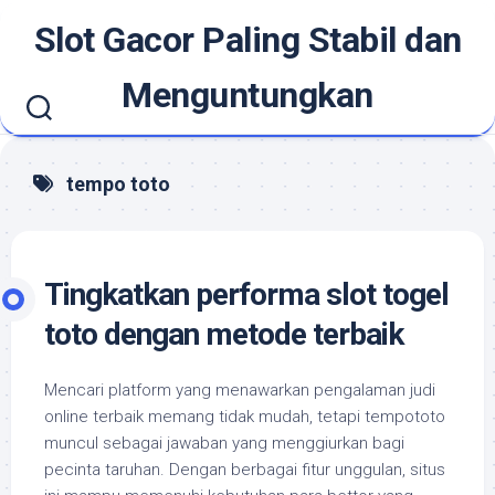
Skip
Slot Gacor Paling Stabil dan
to
content
Menguntungkan
tempo toto
Tingkatkan performa slot togel
toto dengan metode terbaik
Mencari platform yang menawarkan pengalaman judi
online terbaik memang tidak mudah, tetapi tempototo
muncul sebagai jawaban yang menggiurkan bagi
pecinta taruhan. Dengan berbagai fitur unggulan, situs