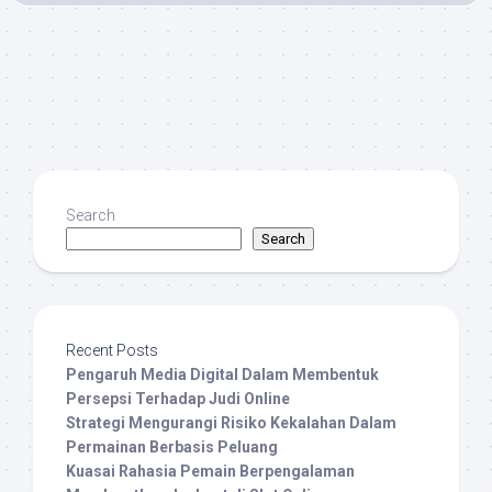
Search
Search
Recent Posts
Pengaruh Media Digital Dalam Membentuk
Persepsi Terhadap Judi Online
Strategi Mengurangi Risiko Kekalahan Dalam
Permainan Berbasis Peluang
Kuasai Rahasia Pemain Berpengalaman