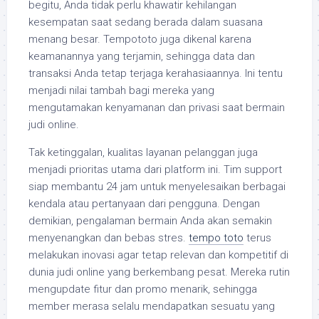
begitu, Anda tidak perlu khawatir kehilangan
kesempatan saat sedang berada dalam suasana
menang besar. Tempototo juga dikenal karena
keamanannya yang terjamin, sehingga data dan
transaksi Anda tetap terjaga kerahasiaannya. Ini tentu
menjadi nilai tambah bagi mereka yang
mengutamakan kenyamanan dan privasi saat bermain
judi online.
Tak ketinggalan, kualitas layanan pelanggan juga
menjadi prioritas utama dari platform ini. Tim support
siap membantu 24 jam untuk menyelesaikan berbagai
kendala atau pertanyaan dari pengguna. Dengan
demikian, pengalaman bermain Anda akan semakin
menyenangkan dan bebas stres.
tempo toto
terus
melakukan inovasi agar tetap relevan dan kompetitif di
dunia judi online yang berkembang pesat. Mereka rutin
mengupdate fitur dan promo menarik, sehingga
member merasa selalu mendapatkan sesuatu yang