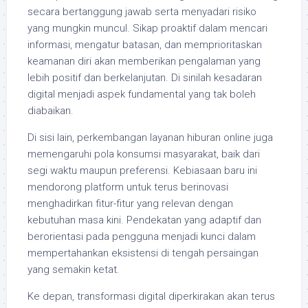
secara bertanggung jawab serta menyadari risiko
yang mungkin muncul. Sikap proaktif dalam mencari
informasi, mengatur batasan, dan memprioritaskan
keamanan diri akan memberikan pengalaman yang
lebih positif dan berkelanjutan. Di sinilah kesadaran
digital menjadi aspek fundamental yang tak boleh
diabaikan.
Di sisi lain, perkembangan layanan hiburan online juga
memengaruhi pola konsumsi masyarakat, baik dari
segi waktu maupun preferensi. Kebiasaan baru ini
mendorong platform untuk terus berinovasi
menghadirkan fitur-fitur yang relevan dengan
kebutuhan masa kini. Pendekatan yang adaptif dan
berorientasi pada pengguna menjadi kunci dalam
mempertahankan eksistensi di tengah persaingan
yang semakin ketat.
Ke depan, transformasi digital diperkirakan akan terus