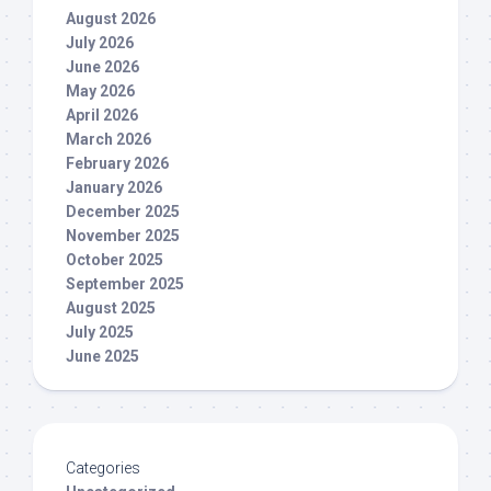
August 2026
July 2026
June 2026
May 2026
April 2026
March 2026
February 2026
January 2026
December 2025
November 2025
October 2025
September 2025
August 2025
July 2025
June 2025
Categories