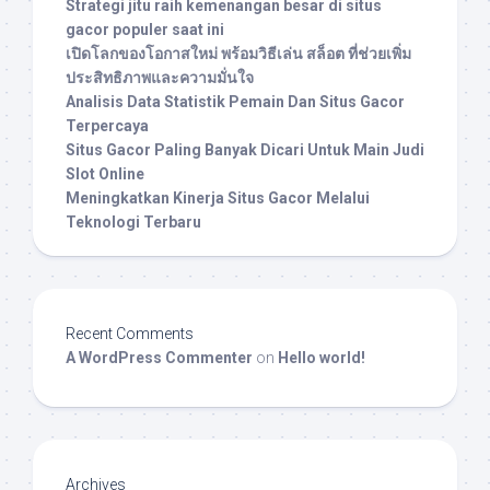
Strategi jitu raih kemenangan besar di situs
gacor populer saat ini
เปิดโลกของโอกาสใหม่ พร้อมวิธีเล่น สล็อต ที่ช่วยเพิ่ม
ประสิทธิภาพและความมั่นใจ
Analisis Data Statistik Pemain Dan Situs Gacor
Terpercaya
Situs Gacor Paling Banyak Dicari Untuk Main Judi
Slot Online
Meningkatkan Kinerja Situs Gacor Melalui
Teknologi Terbaru
Recent Comments
A WordPress Commenter
on
Hello world!
Archives