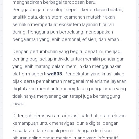
menghadirkan berbagai terobosan baru.
Penggabungan teknologi seperti kecerdasan buatan,
analitik data, dan sistem keamanan mutakhir akan
semakin memperkuat ekosistem layanan hiburan
daring. Pengguna pun berpeluang mendapatkan
pengalaman yang lebih personal, efisien, dan aman.
Dengan pertumbuhan yang begitu cepat ini, menjadi
penting bagi setiap individu untuk memiliki pandangan
yang lebih matang dalam memilih dan menggunakan
platform seperti
wd808
. Pendekatan yang kritis, sikap
bijak, serta pemahaman mengenai mekanisme layanan
digital akan membantu menciptakan pengalaman yang
tidak hanya menyenangkan tetapi juga bertanggung
jawab.
Di tengah derasnya arus inovasi, satu hal tetap relevan:
kemampuan untuk menavigasi dunia digital dengan
kesadaran dan kendali penuh. Dengan demikian,
hiburan online dapat menjadi ruang yang informatif,