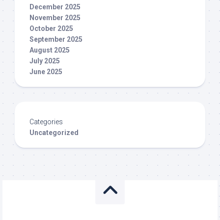
December 2025
November 2025
October 2025
September 2025
August 2025
July 2025
June 2025
Categories
Uncategorized