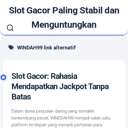
Skip
Slot Gacor Paling Stabil dan
to
content
Menguntungkan
WINDAH99 link alternatif
Slot Gacor: Rahasia
Mendapatkan Jackpot Tanpa
Batas
Dalam dunia perjudian daring yang semakin
berkembang pesat, WINDDAH99 menjadi salah satu
platform terdepan yang menarik perhatian para