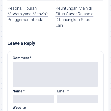
Pesona Hiburan
Keuntungan Main di
Modern yang Menyihir
Situs Gacor Rajapola
Penggemar Interaktif
Dibandingkan Situs
Lain
Leave a Reply
Comment
*
Name
*
Email
*
Website