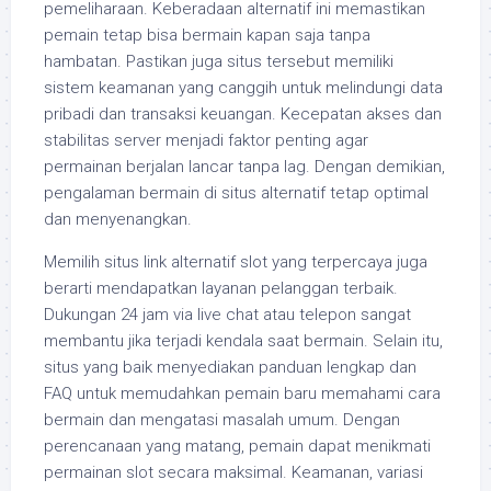
pemeliharaan. Keberadaan alternatif ini memastikan
pemain tetap bisa bermain kapan saja tanpa
hambatan. Pastikan juga situs tersebut memiliki
sistem keamanan yang canggih untuk melindungi data
pribadi dan transaksi keuangan. Kecepatan akses dan
stabilitas server menjadi faktor penting agar
permainan berjalan lancar tanpa lag. Dengan demikian,
pengalaman bermain di situs alternatif tetap optimal
dan menyenangkan.
Memilih situs link alternatif slot yang terpercaya juga
berarti mendapatkan layanan pelanggan terbaik.
Dukungan 24 jam via live chat atau telepon sangat
membantu jika terjadi kendala saat bermain. Selain itu,
situs yang baik menyediakan panduan lengkap dan
FAQ untuk memudahkan pemain baru memahami cara
bermain dan mengatasi masalah umum. Dengan
perencanaan yang matang, pemain dapat menikmati
permainan slot secara maksimal. Keamanan, variasi