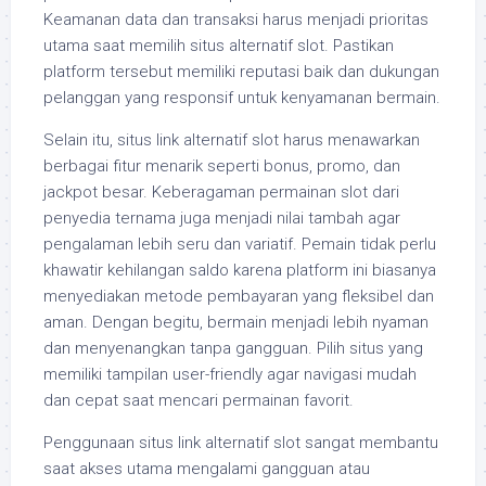
Keamanan data dan transaksi harus menjadi prioritas
utama saat memilih situs alternatif slot. Pastikan
platform tersebut memiliki reputasi baik dan dukungan
pelanggan yang responsif untuk kenyamanan bermain.
Selain itu, situs link alternatif slot harus menawarkan
berbagai fitur menarik seperti bonus, promo, dan
jackpot besar. Keberagaman permainan slot dari
penyedia ternama juga menjadi nilai tambah agar
pengalaman lebih seru dan variatif. Pemain tidak perlu
khawatir kehilangan saldo karena platform ini biasanya
menyediakan metode pembayaran yang fleksibel dan
aman. Dengan begitu, bermain menjadi lebih nyaman
dan menyenangkan tanpa gangguan. Pilih situs yang
memiliki tampilan user-friendly agar navigasi mudah
dan cepat saat mencari permainan favorit.
Penggunaan situs link alternatif slot sangat membantu
saat akses utama mengalami gangguan atau