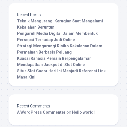
Recent Posts
Teknik Mengurangi Kerugian Saat Mengalami
Kekalahan Beruntun
Pengaruh Media Digital Dalam Membentuk
Persepsi Terhadap Judi Online
Strategi Mengurangi Risiko Kekalahan Dalam
Permainan Berbasis Peluang
Kuasai Rahasia Pemain Berpengalaman
Mendapatkan Jackpot di Slot Online
Situs Slot Gacor Hari Ini Menjadi Referensi Link
Masa Kini
Recent Comments
A WordPress Commenter
on
Hello world!