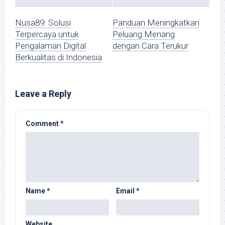
Nusa89: Solusi
Panduan Meningkatkan
Terpercaya untuk
Peluang Menang
Pengalaman Digital
dengan Cara Terukur
Berkualitas di Indonesia
Leave a Reply
Comment
*
Name
*
Email
*
Website