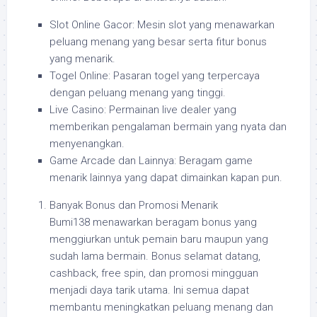
Slot Online Gacor: Mesin slot yang menawarkan
peluang menang yang besar serta fitur bonus
yang menarik.
Togel Online: Pasaran togel yang terpercaya
dengan peluang menang yang tinggi.
Live Casino: Permainan live dealer yang
memberikan pengalaman bermain yang nyata dan
menyenangkan.
Game Arcade dan Lainnya: Beragam game
menarik lainnya yang dapat dimainkan kapan pun.
Banyak Bonus dan Promosi Menarik
Bumi138 menawarkan beragam bonus yang
menggiurkan untuk pemain baru maupun yang
sudah lama bermain. Bonus selamat datang,
cashback, free spin, dan promosi mingguan
menjadi daya tarik utama. Ini semua dapat
membantu meningkatkan peluang menang dan