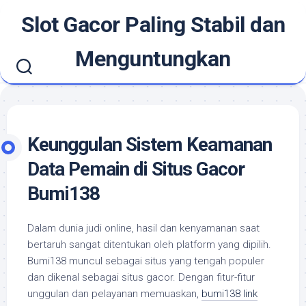
Skip
Slot Gacor Paling Stabil dan
to
content
Menguntungkan
Keunggulan Sistem Keamanan
Data Pemain di Situs Gacor
Bumi138
Dalam dunia judi online, hasil dan kenyamanan saat
bertaruh sangat ditentukan oleh platform yang dipilih.
Bumi138 muncul sebagai situs yang tengah populer
dan dikenal sebagai situs gacor. Dengan fitur-fitur
unggulan dan pelayanan memuaskan,
bumi138 link