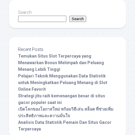
Search
Search
Recent Posts
Temukan Situs Slot Terpercaya yang
Menawarkan Bonus Melimpah dan Peluang
Menang Lebih Tinggi
Pelajari Teknik Menggunakan Data Statistik
untuk Meningkatkan Peluang Menang di Slot
Online Favorit
Strategi jitu raih kemenangan besar di situs
gacor populer saat ini
เปิดโลกของโอกาสใหม่ พร้อมวิธีเล่น สล็อต ที่ช่วยเพิ่ม
ประสิทธิภาพและความมั่นใจ
Analisis Data Statistik Pemain Dan Situs Gacor
Terpercaya