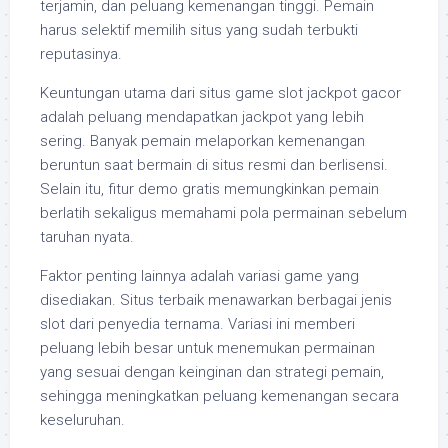
terjamin, dan peluang kemenangan tinggi. Pemain
harus selektif memilih situs yang sudah terbukti
reputasinya.
Keuntungan utama dari situs game slot jackpot gacor
adalah peluang mendapatkan jackpot yang lebih
sering. Banyak pemain melaporkan kemenangan
beruntun saat bermain di situs resmi dan berlisensi.
Selain itu, fitur demo gratis memungkinkan pemain
berlatih sekaligus memahami pola permainan sebelum
taruhan nyata.
Faktor penting lainnya adalah variasi game yang
disediakan. Situs terbaik menawarkan berbagai jenis
slot dari penyedia ternama. Variasi ini memberi
peluang lebih besar untuk menemukan permainan
yang sesuai dengan keinginan dan strategi pemain,
sehingga meningkatkan peluang kemenangan secara
keseluruhan.