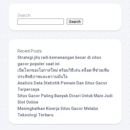
Search
Search
Recent Posts
Strategi jitu raih kemenangan besar di situs
gacor populer saat ini
เปิดโลกของโอกาสใหม่ พร้อมวิธีเล่น สล็อต ที่ช่วยเพิ่ม
ประสิทธิภาพและความมั่นใจ
Analisis Data Statistik Pemain Dan Situs Gacor
Terpercaya
Situs Gacor Paling Banyak Dicari Untuk Main Judi
Slot Online
Meningkatkan Kinerja Situs Gacor Melalui
Teknologi Terbaru