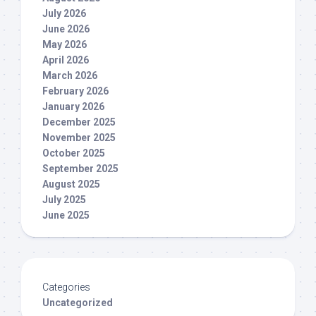
July 2026
June 2026
May 2026
April 2026
March 2026
February 2026
January 2026
December 2025
November 2025
October 2025
September 2025
August 2025
July 2025
June 2025
Categories
Uncategorized