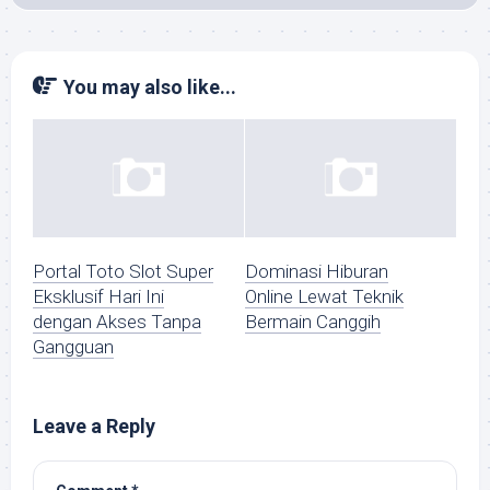
You may also like...
Portal Toto Slot Super
Dominasi Hiburan
Eksklusif Hari Ini
Online Lewat Teknik
dengan Akses Tanpa
Bermain Canggih
Gangguan
Leave a Reply