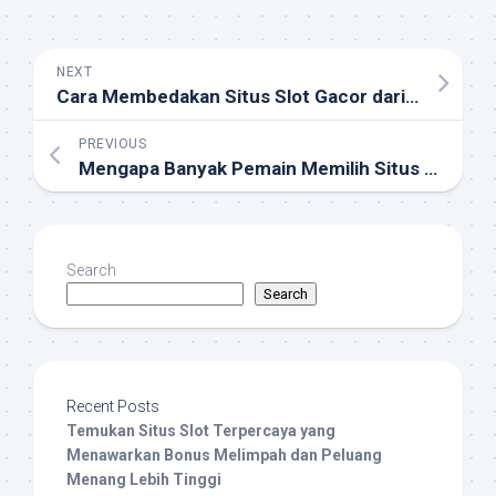
NEXT
Cara Membedakan Situs Slot Gacor dari Situs Slot Biasa yang Kurang Menguntungkan
PREVIOUS
Mengapa Banyak Pemain Memilih Situs Slot Gacor sebagai Tempat Utama Bermain
Search
Search
Recent Posts
Temukan Situs Slot Terpercaya yang
Menawarkan Bonus Melimpah dan Peluang
Menang Lebih Tinggi