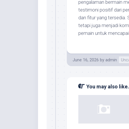
pengalaman bermain me
testimoni positif dari 
dan fitur yang tersedia.
tetapi juga menjadi ko
pemain untuk mencapai
June 16, 2026
by
admin
Unca
You may also like.