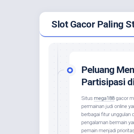
Skip
Slot Gacor Paling 
to
content
Peluang Men
Partisipasi 
Situs
mega188
gacor me
permainan judi online 
berbagai fitur unggulan 
pengalaman bermain ya
pemain menjadi priorit