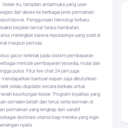
 Selain itu, tampilan antarmuka yang user-
igasi dan akses ke berbagai jenis permainan
an sportsbook. Penggunaan teknologi terbaru
aksi berjalan lancar tanpa hambatan.
terus meningkat karena reputasinya yang solid di
ional maupun pemula.
situs gacor terletak pada sistem pembayaran
erbagai metode pembayaran tersedia, mulai dari
hingga pulsa. Fitur live chat 24 jam juga
endapatkan bantuan kapan saja dibutuhkan.
ik selalu diupdate secara berkala untuk
eraih keuntungan besar. Program loyalitas yang
in semakin betah dan terus setia bermain di
an permainan yang lengkap dan variatif
sebagai destinasi utama bagi mereka yang ingin
enangan nyata.