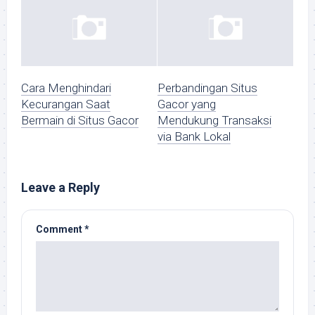
Cara Menghindari
Perbandingan Situs
Kecurangan Saat
Gacor yang
Bermain di Situs Gacor
Mendukung Transaksi
via Bank Lokal
Leave a Reply
Comment
*