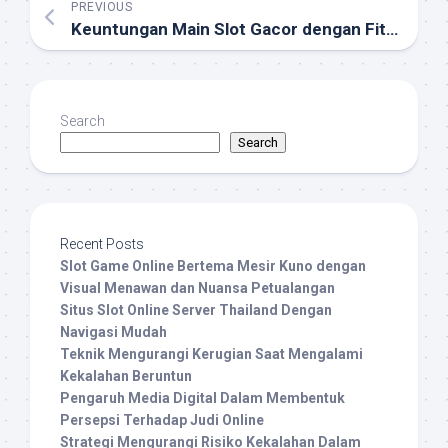
PREVIOUS
Keuntungan Main Slot Gacor dengan Fitur Live Streaming
Search
Search
Recent Posts
Slot Game Online Bertema Mesir Kuno dengan
Visual Menawan dan Nuansa Petualangan
Situs Slot Online Server Thailand Dengan
Navigasi Mudah
Teknik Mengurangi Kerugian Saat Mengalami
Kekalahan Beruntun
Pengaruh Media Digital Dalam Membentuk
Persepsi Terhadap Judi Online
Strategi Mengurangi Risiko Kekalahan Dalam