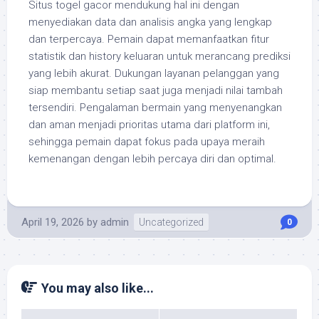
Situs togel gacor mendukung hal ini dengan
menyediakan data dan analisis angka yang lengkap
dan terpercaya. Pemain dapat memanfaatkan fitur
statistik dan history keluaran untuk merancang prediksi
yang lebih akurat. Dukungan layanan pelanggan yang
siap membantu setiap saat juga menjadi nilai tambah
tersendiri. Pengalaman bermain yang menyenangkan
dan aman menjadi prioritas utama dari platform ini,
sehingga pemain dapat fokus pada upaya meraih
kemenangan dengan lebih percaya diri dan optimal.
April 19, 2026
by
admin
Uncategorized
0
You may also like...