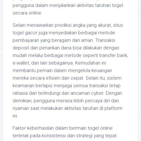
pengguna dalam menjalankan aktivitas taruhan togel
secara online.
Selain menawarkan prediksi angka yang akurat, situs
togel gacor juga menyediakan berbagai metode
pembayaran yang beragam dan aman. Transaksi
deposit dan penarikan dana bisa dilakukan dengan
mudah melalui berbagai metode seperti transfer bank,
e-wallet, dan lain sebagainya. Kemudahan ini
membantu pemain dalam mengelola keuangan
mereka secara efisien dan cepat. Selain itu, sistem
keamanan berlapis menjaga semua transaksi tetap
rahasia dan terlindungi dari ancaman cyber. Dengan
demikian, pengguna merasa lebih percaya diri dan
nyaman saat melakukan aktivitas taruhan di platform
ini.
Faktor keberhasilan dalam bermain togel online
terletak pada konsistensi dan strategi yang tepat.