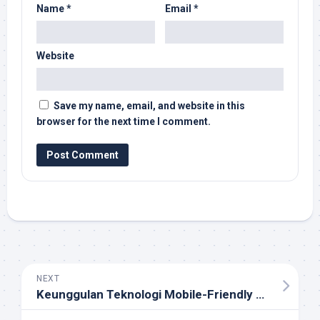
Name
*
Email
*
Website
Save my name, email, and website in this
browser for the next time I comment.
NEXT
Keunggulan Teknologi Mobile-Friendly di Situs Slot Gacor