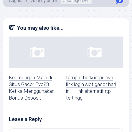
August 10, 2025
by
admin
Uncategorized
0
You may also like...
Keuntungan Main di
tempat berkumpulnya
Situs Gacor Evo88
link login slot gacor hari
Ketika Menggunakan
ini — link alternatif rtp
Bonus Deposit
tertinggi
Leave a Reply