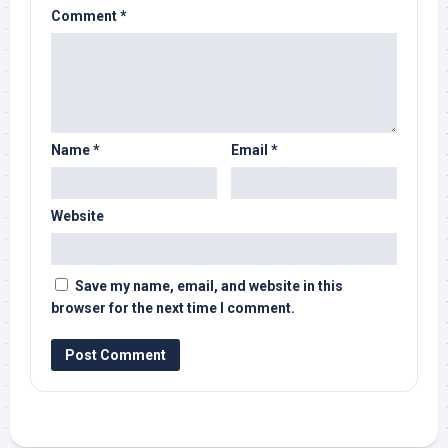
Comment
*
Name
*
Email
*
Website
Save my name, email, and website in this
browser for the next time I comment.