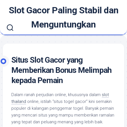
Skip
Slot Gacor Paling Stabil dan
to
content
Menguntungkan
Situs Slot Gacor yang
Memberikan Bonus Melimpah
kepada Pemain
Dalam ranah perjudian online, khususnya dalam
slot
thailand
online, istilah “situs togel gacor” kini semakin
populer di kalangan penggemar togel. Banyak pemain
yang mencari situs yang mampu memberikan ramalan
yang tepat dan peluang menang yang lebih baik.