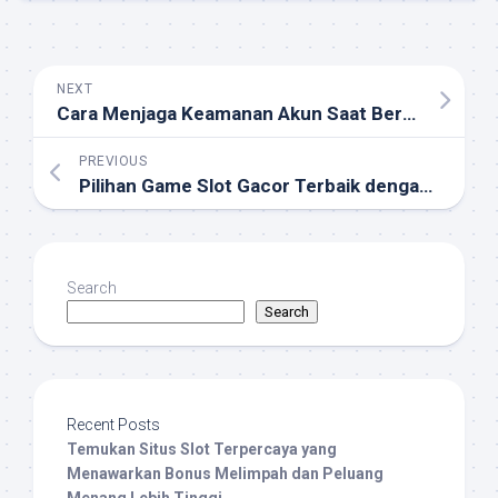
NEXT
Cara Menjaga Keamanan Akun Saat Bermain di Situs Slot Gacor
PREVIOUS
Pilihan Game Slot Gacor Terbaik dengan Peluang Menang Tinggi
Search
Search
Recent Posts
Temukan Situs Slot Terpercaya yang
Menawarkan Bonus Melimpah dan Peluang