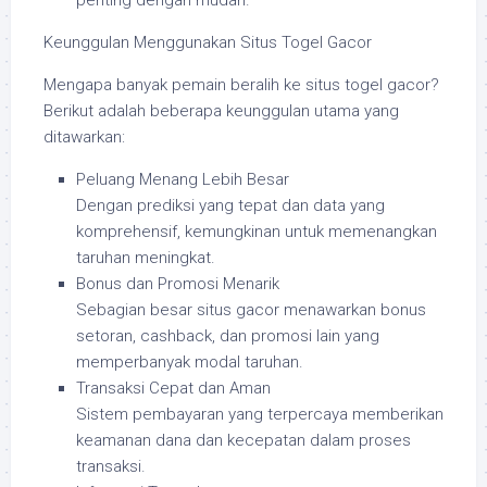
penting dengan mudah.
Keunggulan Menggunakan Situs Togel Gacor
Mengapa banyak pemain beralih ke situs togel gacor?
Berikut adalah beberapa keunggulan utama yang
ditawarkan:
Peluang Menang Lebih Besar
Dengan prediksi yang tepat dan data yang
komprehensif, kemungkinan untuk memenangkan
taruhan meningkat.
Bonus dan Promosi Menarik
Sebagian besar situs gacor menawarkan bonus
setoran, cashback, dan promosi lain yang
memperbanyak modal taruhan.
Transaksi Cepat dan Aman
Sistem pembayaran yang terpercaya memberikan
keamanan dana dan kecepatan dalam proses
transaksi.