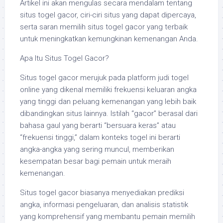
Artikel ini akan mengulas secara mendalam tentang
situs togel gacor, ciri-ciri situs yang dapat dipercaya,
serta saran memilih situs togel gacor yang terbaik
untuk meningkatkan kemungkinan kemenangan Anda.
Apa Itu Situs Togel Gacor?
Situs togel gacor merujuk pada platform judi togel
online yang dikenal memiliki frekuensi keluaran angka
yang tinggi dan peluang kemenangan yang lebih baik
dibandingkan situs lainnya. Istilah “gacor” berasal dari
bahasa gaul yang berarti “bersuara keras” atau
“frekuensi tinggi,” dalam konteks togel ini berarti
angka-angka yang sering muncul, memberikan
kesempatan besar bagi pemain untuk meraih
kemenangan.
Situs togel gacor biasanya menyediakan prediksi
angka, informasi pengeluaran, dan analisis statistik
yang komprehensif yang membantu pemain memilih