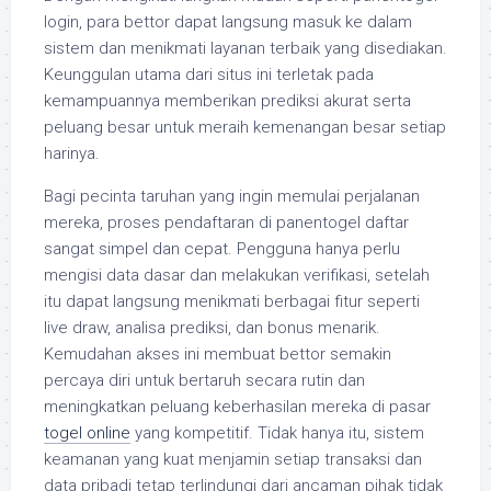
login, para bettor dapat langsung masuk ke dalam
sistem dan menikmati layanan terbaik yang disediakan.
Keunggulan utama dari situs ini terletak pada
kemampuannya memberikan prediksi akurat serta
peluang besar untuk meraih kemenangan besar setiap
harinya.
Bagi pecinta taruhan yang ingin memulai perjalanan
mereka, proses pendaftaran di panentogel daftar
sangat simpel dan cepat. Pengguna hanya perlu
mengisi data dasar dan melakukan verifikasi, setelah
itu dapat langsung menikmati berbagai fitur seperti
live draw, analisa prediksi, dan bonus menarik.
Kemudahan akses ini membuat bettor semakin
percaya diri untuk bertaruh secara rutin dan
meningkatkan peluang keberhasilan mereka di pasar
togel online
yang kompetitif. Tidak hanya itu, sistem
keamanan yang kuat menjamin setiap transaksi dan
data pribadi tetap terlindungi dari ancaman pihak tidak