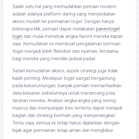
Salah satu hal yang memudahkan pemain modern
adalah adanya platform daring yang menyediakan
akses mudah ke permainan togel. Dengan hanya
beberapa klik, pemain dapat melakukan
panentogel
login
dan mulai menebak angka favorit mereka kapan
saja. Kemudahan ini membuat pengalaman bermain
togel menjadi lebih fleksibel dan nyaman, terutama
bagi mereka yang memiliki jadwal padat.
Selain kemudahan akses, aspek strategi juga tidak
kalah penting. Meskipun togel sangat bergantung
pada keberuntungan, banyak pemain memanfaatkan
data keluaran sebelumnya untuk merancang pola
taruhan mereka. Analisis angka-angka yang sering
muncul dan mempelajari tren tertentu dapat menjadi
bagian dari strategi bermain yang menyenangkan.
Tentu saja, semua ini tetap harus dijalankan dengan
bijak agar permainan tetap aman dan menghibur.