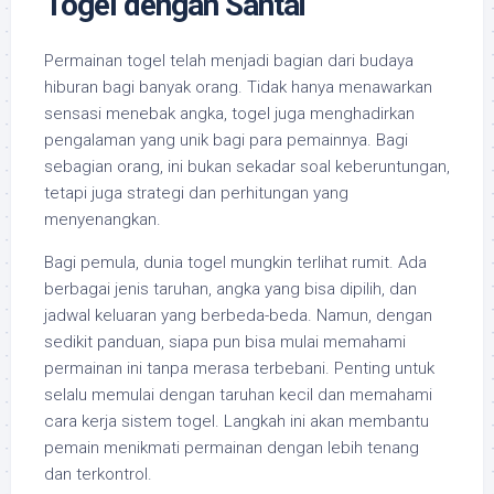
Togel dengan Santai
Permainan togel telah menjadi bagian dari budaya
hiburan bagi banyak orang. Tidak hanya menawarkan
sensasi menebak angka, togel juga menghadirkan
pengalaman yang unik bagi para pemainnya. Bagi
sebagian orang, ini bukan sekadar soal keberuntungan,
tetapi juga strategi dan perhitungan yang
menyenangkan.
Bagi pemula, dunia togel mungkin terlihat rumit. Ada
berbagai jenis taruhan, angka yang bisa dipilih, dan
jadwal keluaran yang berbeda-beda. Namun, dengan
sedikit panduan, siapa pun bisa mulai memahami
permainan ini tanpa merasa terbebani. Penting untuk
selalu memulai dengan taruhan kecil dan memahami
cara kerja sistem togel. Langkah ini akan membantu
pemain menikmati permainan dengan lebih tenang
dan terkontrol.