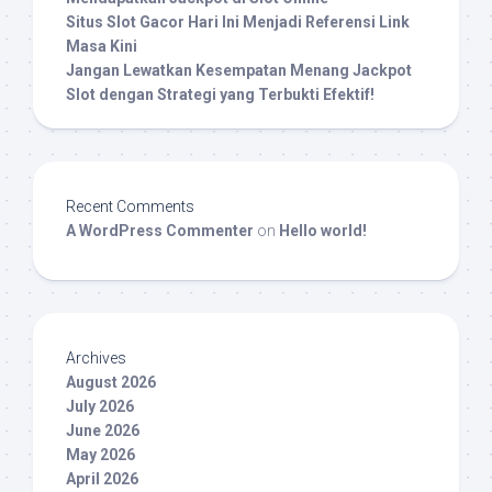
Situs Slot Gacor Hari Ini Menjadi Referensi Link
Masa Kini
Jangan Lewatkan Kesempatan Menang Jackpot
Slot dengan Strategi yang Terbukti Efektif!
Recent Comments
A WordPress Commenter
on
Hello world!
Archives
August 2026
July 2026
June 2026
May 2026
April 2026