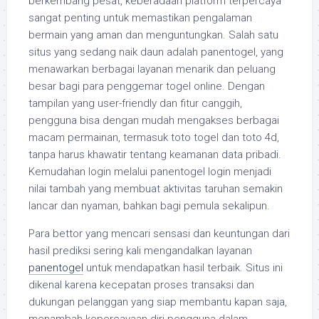
berkembang pesat, keberadaan platform terpercaya
sangat penting untuk memastikan pengalaman
bermain yang aman dan menguntungkan. Salah satu
situs yang sedang naik daun adalah panentogel, yang
menawarkan berbagai layanan menarik dan peluang
besar bagi para penggemar togel online. Dengan
tampilan yang user-friendly dan fitur canggih,
pengguna bisa dengan mudah mengakses berbagai
macam permainan, termasuk toto togel dan toto 4d,
tanpa harus khawatir tentang keamanan data pribadi.
Kemudahan login melalui panentogel login menjadi
nilai tambah yang membuat aktivitas taruhan semakin
lancar dan nyaman, bahkan bagi pemula sekalipun.
Para bettor yang mencari sensasi dan keuntungan dari
hasil prediksi sering kali mengandalkan layanan
panentogel
untuk mendapatkan hasil terbaik. Situs ini
dikenal karena kecepatan proses transaksi dan
dukungan pelanggan yang siap membantu kapan saja,