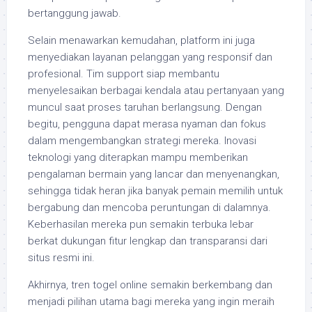
bertanggung jawab.
Selain menawarkan kemudahan, platform ini juga
menyediakan layanan pelanggan yang responsif dan
profesional. Tim support siap membantu
menyelesaikan berbagai kendala atau pertanyaan yang
muncul saat proses taruhan berlangsung. Dengan
begitu, pengguna dapat merasa nyaman dan fokus
dalam mengembangkan strategi mereka. Inovasi
teknologi yang diterapkan mampu memberikan
pengalaman bermain yang lancar dan menyenangkan,
sehingga tidak heran jika banyak pemain memilih untuk
bergabung dan mencoba peruntungan di dalamnya.
Keberhasilan mereka pun semakin terbuka lebar
berkat dukungan fitur lengkap dan transparansi dari
situs resmi ini.
Akhirnya, tren togel online semakin berkembang dan
menjadi pilihan utama bagi mereka yang ingin meraih