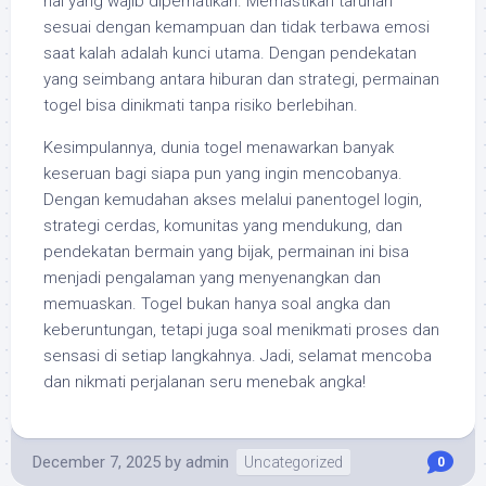
hal yang wajib diperhatikan. Memastikan taruhan
sesuai dengan kemampuan dan tidak terbawa emosi
saat kalah adalah kunci utama. Dengan pendekatan
yang seimbang antara hiburan dan strategi, permainan
togel bisa dinikmati tanpa risiko berlebihan.
Kesimpulannya, dunia togel menawarkan banyak
keseruan bagi siapa pun yang ingin mencobanya.
Dengan kemudahan akses melalui panentogel login,
strategi cerdas, komunitas yang mendukung, dan
pendekatan bermain yang bijak, permainan ini bisa
menjadi pengalaman yang menyenangkan dan
memuaskan. Togel bukan hanya soal angka dan
keberuntungan, tetapi juga soal menikmati proses dan
sensasi di setiap langkahnya. Jadi, selamat mencoba
dan nikmati perjalanan seru menebak angka!
December 7, 2025
by
admin
Uncategorized
0