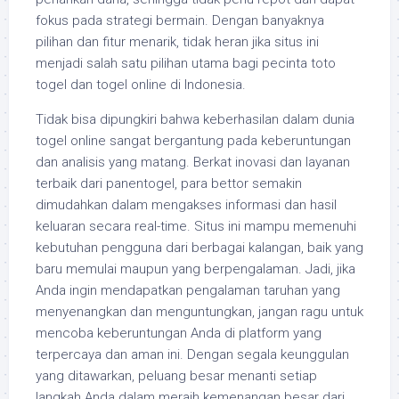
fokus pada strategi bermain. Dengan banyaknya
pilihan dan fitur menarik, tidak heran jika situs ini
menjadi salah satu pilihan utama bagi pecinta toto
togel dan togel online di Indonesia.
Tidak bisa dipungkiri bahwa keberhasilan dalam dunia
togel online sangat bergantung pada keberuntungan
dan analisis yang matang. Berkat inovasi dan layanan
terbaik dari panentogel, para bettor semakin
dimudahkan dalam mengakses informasi dan hasil
keluaran secara real-time. Situs ini mampu memenuhi
kebutuhan pengguna dari berbagai kalangan, baik yang
baru memulai maupun yang berpengalaman. Jadi, jika
Anda ingin mendapatkan pengalaman taruhan yang
menyenangkan dan menguntungkan, jangan ragu untuk
mencoba keberuntungan Anda di platform yang
terpercaya dan aman ini. Dengan segala keunggulan
yang ditawarkan, peluang besar menanti setiap
langkah Anda dalam meraih kemenangan besar dari