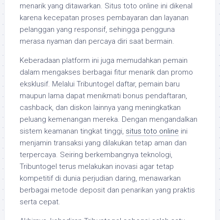
menarik yang ditawarkan. Situs toto online ini dikenal
karena kecepatan proses pembayaran dan layanan
pelanggan yang responsif, sehingga pengguna
merasa nyaman dan percaya diri saat bermain.
Keberadaan platform ini juga memudahkan pemain
dalam mengakses berbagai fitur menarik dan promo
eksklusif. Melalui Tribuntogel daftar, pemain baru
maupun lama dapat menikmati bonus pendaftaran,
cashback, dan diskon lainnya yang meningkatkan
peluang kemenangan mereka. Dengan mengandalkan
sistem keamanan tingkat tinggi,
situs toto online
ini
menjamin transaksi yang dilakukan tetap aman dan
terpercaya. Seiring berkembangnya teknologi,
Tribuntogel terus melakukan inovasi agar tetap
kompetitif di dunia perjudian daring, menawarkan
berbagai metode deposit dan penarikan yang praktis
serta cepat.