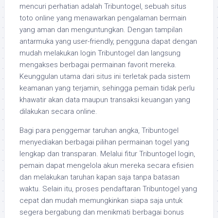
mencuri perhatian adalah Tribuntogel, sebuah situs
toto online yang menawarkan pengalaman bermain
yang aman dan menguntungkan. Dengan tampilan
antarmuka yang user-friendly, pengguna dapat dengan
mudah melakukan login Tribuntogel dan langsung
mengakses berbagai permainan favorit mereka.
Keunggulan utama dari situs ini terletak pada sistem
keamanan yang terjamin, sehingga pemain tidak perlu
khawatir akan data maupun transaksi keuangan yang
dilakukan secara online.
Bagi para penggemar taruhan angka, Tribuntogel
menyediakan berbagai pilihan permainan togel yang
lengkap dan transparan. Melalui fitur Tribuntogel login,
pemain dapat mengelola akun mereka secara efisien
dan melakukan taruhan kapan saja tanpa batasan
waktu. Selain itu, proses pendaftaran Tribuntogel yang
cepat dan mudah memungkinkan siapa saja untuk
segera bergabung dan menikmati berbagai bonus