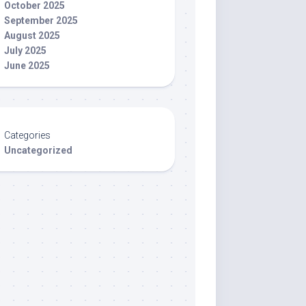
October 2025
September 2025
August 2025
July 2025
June 2025
Categories
Uncategorized