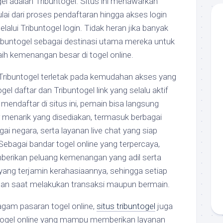
gel adalah Tribuntogel. Situs ini menawarkan
i dari proses pendaftaran hingga akses login
alui Tribuntogel login. Tidak heran jika banyak
ibuntogel sebagai destinasi utama mereka untuk
ih kemenangan besar di togel online.
Tribuntogel terletak pada kemudahan akses yang
ogel daftar dan Tribuntogel link yang selalu aktif
mendaftar di situs ini, pemain bisa langsung
r menarik yang disediakan, termasuk berbagai
gai negara, serta layanan live chat yang siap
bagai bandar togel online yang terpercaya,
mberikan peluang kemenangan yang adil serta
ang terjamin kerahasiaannya, sehingga setiap
n saat melakukan transaksi maupun bermain.
gam pasaran togel online,
situs tribuntogel
juga
 togel online yang mampu memberikan layanan