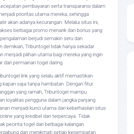
 Kecepatan pembayaran serta transparansi dalam
enjadi prioritas utama mereka, sehingga
tir akan adanya kecurangan. Melalui situs ini,
akses berbagai promo menarik dan bonus yang
pengalaman berjudi semakin seru dan
demikian, Tribuntogel tidak hanya sekadar
an menjadi pilihan utama bagi mereka yang ingin
 dari permainan togel daring.
buntogel link yang selalu aktif memastikan
 kapan saja tanpa hambatan. Dengan fitur
langgan yang ramah, Tribuntogel mampu
n loyalitas pengguna dalam jangka panjang.
n menjadi kunci utama dari keberhasilan situs
 online yang kredibel dan terpercaya. Tidak
k pecinta togel dari berbagai kalangan
rgabung dan menikmati setiap kesempatan