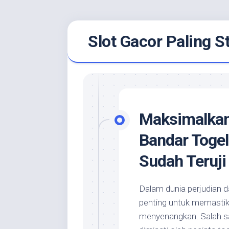
Skip
Slot Gacor Paling 
to
content
Maksimalkan
Bandar Togel
Sudah Teruji
Dalam dunia perjudian d
penting untuk memasti
menyenangkan. Salah sa