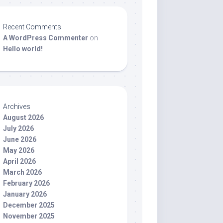
Recent Comments
A WordPress Commenter
on
Hello world!
Archives
August 2026
July 2026
June 2026
May 2026
April 2026
March 2026
February 2026
January 2026
December 2025
November 2025