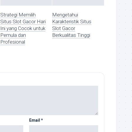
Strategi Memilih
Mengetahui
Situs Slot Gacor Hari
Karakteristik Situs
Ini yang Cocok untuk
Slot Gacor
Pemula dan
Berkualitas Tinggi
Profesional
Email
*