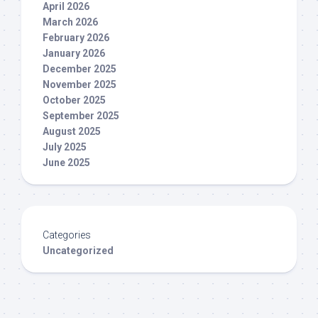
April 2026
March 2026
February 2026
January 2026
December 2025
November 2025
October 2025
September 2025
August 2025
July 2025
June 2025
Categories
Uncategorized