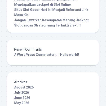
Mendapatkan Jackpot di Slot Online
Situs Slot Gacor Hari Ini Menjadi Referensi Link
Masa Kini
Jangan Lewatkan Kesempatan Menang Jackpot
Slot dengan Strategi yang Terbukti Efektif!
Recent Comments
A WordPress Commenter
on
Hello world!
Archives
August 2026
July 2026
June 2026
May 2026