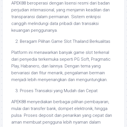
APEK88 beroperasi dengan lisensi resmi dari badan
perjudian internasional, yang menjamin keadilan dan
transparansi dalam permainan. Sistem enkripsi
canggih melindungi data pribadi dan transaksi
keuangan penggunanya.
Beragam Pilihan Game Slot Thailand Berkualitas
Platform ini menawarkan banyak game slot terkenal
dari penyedia terkemuka seperti PG Soft, Pragmatic
Play, Habanero, dan lainnya. Dengan tema yang
bervariasi dan fitur menarik, pengalaman bermain
menjadi lebih menyenangkan dan menguntungkan.
Proses Transaksi yang Mudah dan Cepat
APEK88 menyediakan berbagai pilihan pembayaran,
mulai dari transfer bank, dompet elektronik, hingga
pulsa. Proses deposit dan penarikan yang cepat dan
aman membuat pengguna lebih nyaman dalam