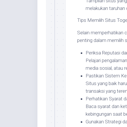
Tampilan situs ya
melakukan taruhan 
Tips Memilih Situs Toge
Selain memperhatikan ciri
penting dalam memilih s
Periksa Reputasi da
Pelajari pengalaman 
media sosial, atau 
Pastikan Sistem K
Situs yang baik ha
transaksi yang teren
Perhatikan Syarat d
Baca syarat dan kete
kebingungan saat b
Gunakan Strategi da