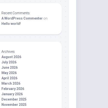
Recent Comments
A WordPress Commenter
on
Hello world!
Archives
August 2026
July 2026
June 2026
May 2026
April 2026
March 2026
February 2026
January 2026
December 2025
November 2025