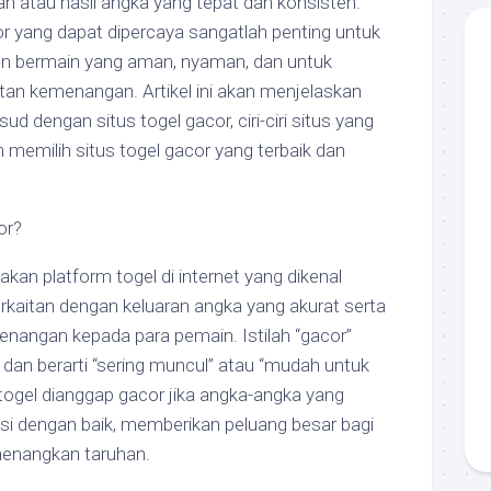
atau hasil angka yang tepat dan konsisten.
or yang dapat dipercaya sangatlah penting untuk
 bermain yang aman, nyaman, dan untuk
n kemenangan. Artikel ini akan menjelaskan
d dengan situs togel gacor, ciri-ciri situs yang
 memilih situs togel gacor yang terbaik dan
or?
kan platform togel di internet yang dikenal
erkaitan dengan keluaran angka yang akurat serta
nangan kepada para pemain. Istilah “gacor”
 dan berarti “sering muncul” atau “mudah untuk
togel dianggap gacor jika angka-angka yang
iksi dengan baik, memberikan peluang besar bagi
enangkan taruhan.