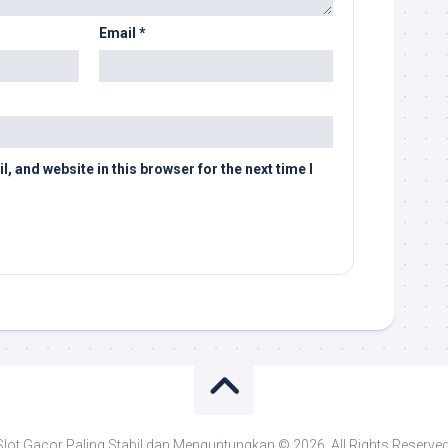
Email
*
 and website in this browser for the next time I
Slot Gacor Paling Stabil dan Menguntungkan © 2026. All Rights Reserved